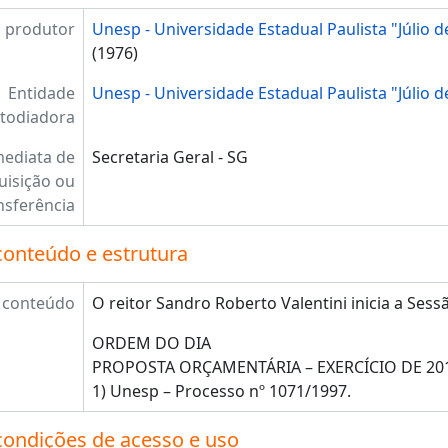
 produtor
Unesp - Universidade Estadual Paulista "Júlio d
(1976)
Entidade
Unesp - Universidade Estadual Paulista "Júlio d
todiadora
mediata de
Secretaria Geral - SG
uisição ou
nsferência
conteúdo e estrutura
 conteúdo
O reitor Sandro Roberto Valentini inicia a Sess
ORDEM DO DIA
PROPOSTA ORÇAMENTÁRIA – EXERCÍCIO DE 20
1) Unesp – Processo nº 1071/1997.
condições de acesso e uso