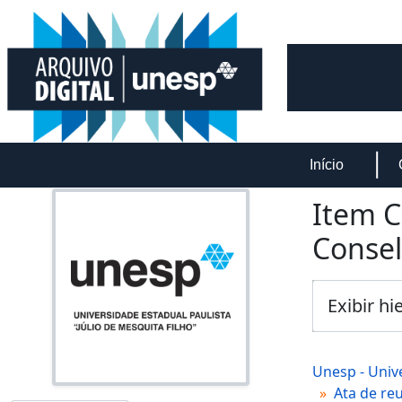
Skip to main content
Início
Item C
Consel
Exibir hi
Unesp - Unive
Ata de re