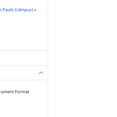
o Paulo (câmpus)
»
ocument Format