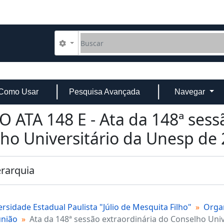
Buscar
Opções de busca
Como Usar
Pesquisa Avançada
Navegar
O ATA 148 E - Ata da 148ª sess
ho Universitário da Unesp de
erarquia
rsidade Estadual Paulista "Júlio de Mesquita Filho"
Organ
união
Ata da 148ª sessão extraordinária do Conselho Uni