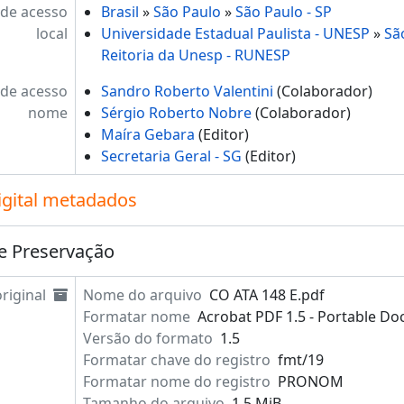
de acesso
Brasil
»
São Paulo
»
São Paulo - SP
local
Universidade Estadual Paulista - UNESP
»
Sã
Reitoria da Unesp - RUNESP
de acesso
Sandro Roberto Valentini
(Colaborador)
nome
Sérgio Roberto Nobre
(Colaborador)
Maíra Gebara
(Editor)
Secretaria Geral - SG
(Editor)
igital metadados
e Preservação
riginal
Nome do arquivo
CO ATA 148 E.pdf
Formatar nome
Acrobat PDF 1.5 - Portable D
Versão do formato
1.5
Formatar chave do registro
fmt/19
Formatar nome do registro
PRONOM
Tamanho do arquivo
1.5 MiB