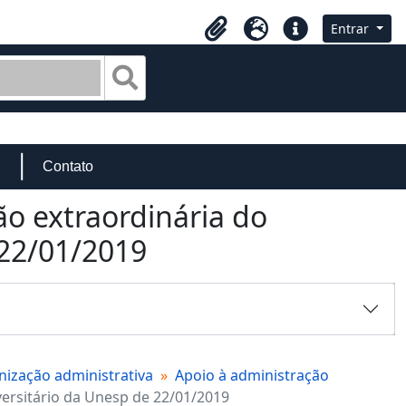
Entrar
Área de Transferência
Idioma
Atalhos
Busque na página de navegação
Contato
ão extraordinária do
 22/01/2019
ização administrativa
Apoio à administração
versitário da Unesp de 22/01/2019