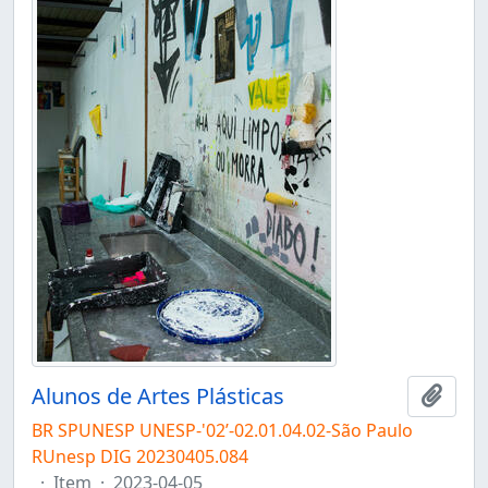
Alunos de Artes Plásticas
Adici
BR SPUNESP UNESP-'02’-02.01.04.02-São Paulo
RUnesp DIG 20230405.084
·
Item
·
2023-04-05