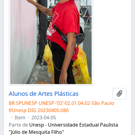
Alunos de Artes Plásticas
Adici
BR SPUNESP UNESP-'02’-02.01.04.02-São Paulo
RUnesp DIG 20230405.086
·
Item
·
2023-04-05
Parte de
Unesp - Universidade Estadual Paulista
"Júlio de Mesquita Filho"