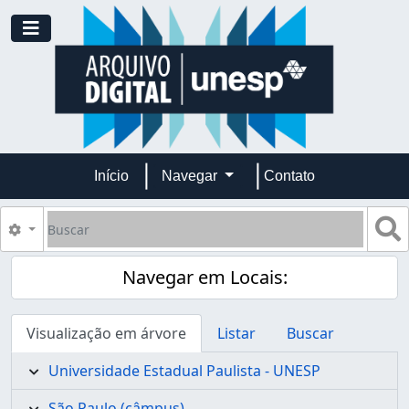
Skip to main content
Toggle navigation
Início
Navegar
Contato
Buscar
B
Opções de busca
Navegar em Locais:
Visualização em árvore
Listar
Buscar
Universidade Estadual Paulista - UNESP
São Paulo (câmpus)