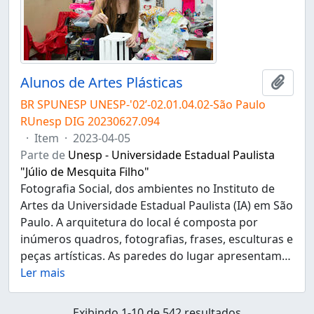
Alunos de Artes Plásticas
Adici
BR SPUNESP UNESP-'02’-02.01.04.02-São Paulo
RUnesp DIG 20230627.094
·
Item
·
2023-04-05
Parte de
Unesp - Universidade Estadual Paulista
"Júlio de Mesquita Filho"
Fotografia Social, dos ambientes no Instituto de
Artes da Universidade Estadual Paulista (IA) em São
Paulo. A arquitetura do local é composta por
inúmeros quadros, fotografias, frases, esculturas e
peças artísticas. As paredes do lugar apresentam
…
Ler mais
Exibindo 1-10 de 542 resultados