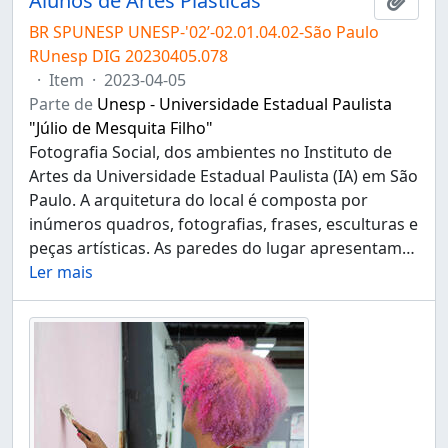
Alunos de Artes Plásticas
Adici
BR SPUNESP UNESP-'02’-02.01.04.02-São Paulo
RUnesp DIG 20230405.078
·
Item
·
2023-04-05
Parte de
Unesp - Universidade Estadual Paulista
"Júlio de Mesquita Filho"
Fotografia Social, dos ambientes no Instituto de
Artes da Universidade Estadual Paulista (IA) em São
Paulo. A arquitetura do local é composta por
inúmeros quadros, fotografias, frases, esculturas e
peças artísticas. As paredes do lugar apresentam
…
Ler mais