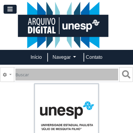
Skip to main content
Toggle navigation
Início
Navegar
Contato
Buscar
B
Opções de busca