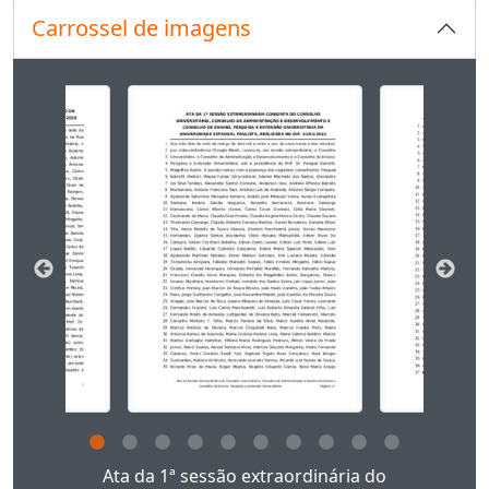
Carrossel de imagens
Ao alterar o slide atual deste carrossel, o título 
Ao clicar no link deste título da descrição a página
Ata da 1ª sessão extraordinária do