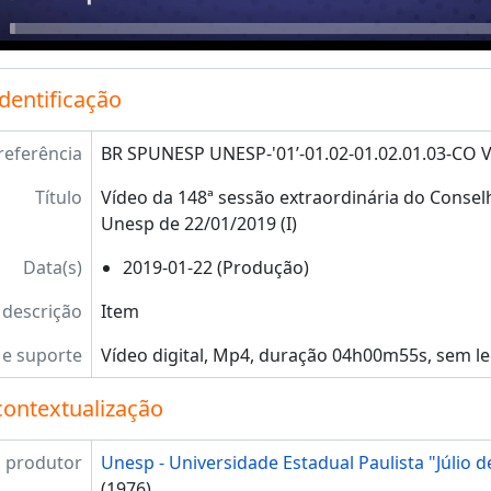
identificação
referência
BR SPUNESP UNESP-'01’-01.02-01.02.01.03-CO VI
Título
Vídeo da 148ª sessão extraordinária do Conselh
Unesp de 22/01/2019 (I)
Data(s)
2019-01-22 (Produção)
 descrição
Item
e suporte
Vídeo digital, Mp4, duração 04h00m55s, sem l
contextualização
 produtor
Unesp - Universidade Estadual Paulista "Júlio d
(1976)