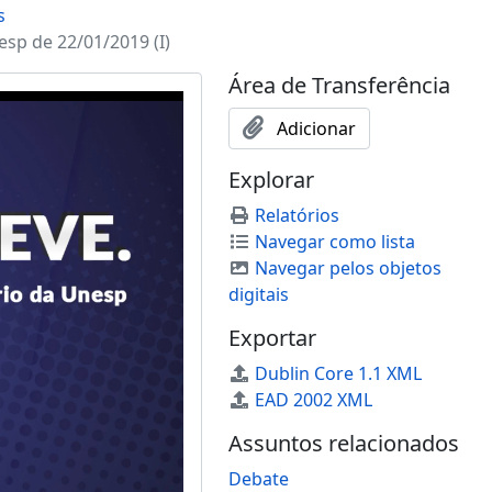
s
esp de 22/01/2019 (I)
Área de Transferência
Adicionar
Explorar
Relatórios
Navegar como lista
Navegar pelos objetos
digitais
Exportar
Dublin Core 1.1 XML
EAD 2002 XML
Assuntos relacionados
Debate