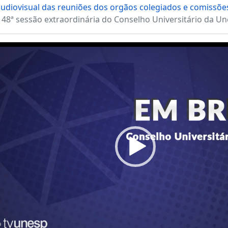
audiovisual das reuniões dos orgãos colegiados e comissõe
148ª sessão extraordinária do Conselho Universitário da Un
Video
Player