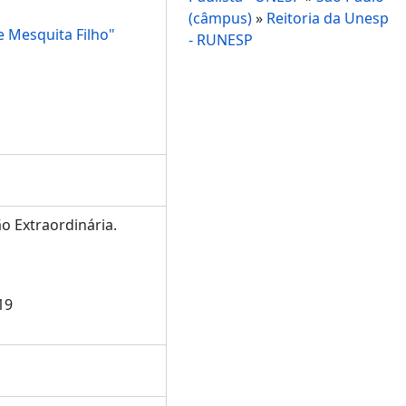
(câmpus)
»
Reitoria da Unesp
e Mesquita Filho"
- RUNESP
ão Extraordinária.
19