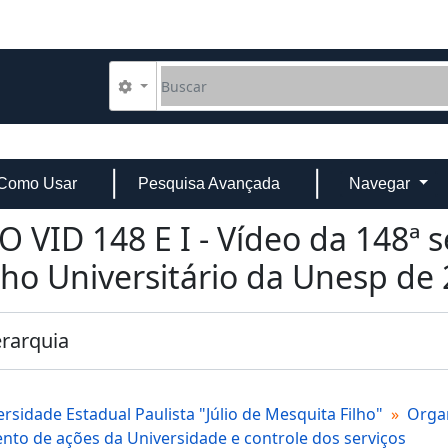
Buscar
Opções de busca
Como Usar
Pesquisa Avançada
Navegar
O VID 148 E I - Vídeo da 148ª 
ho Universitário da Unesp de 
erarquia
rsidade Estadual Paulista "Júlio de Mesquita Filho"
Organ
nto de ações da Universidade e controle dos serviços