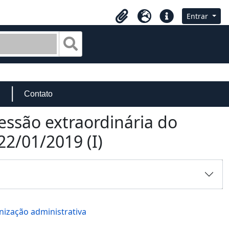
Entrar
Área de Transferência
Idioma
Atalhos
Busque na página de navegação
Contato
sessão extraordinária do
22/01/2019 (I)
ização administrativa