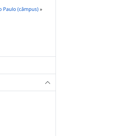
o Paulo (câmpus)
»