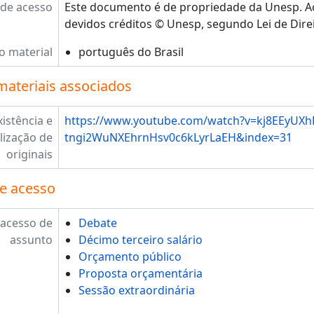
de acesso
Este documento é de propriedade da Unesp. Ao 
devidos créditos © Unesp, segundo Lei de Direi
o material
português do Brasil
materiais associados
xistência e
https://www.youtube.com/watch?v=kj8EEyUXh
lização de
tngi2WuNXEhrnHsv0c6kLyrLaEH&index=31
originais
e acesso
 acesso de
Debate
assunto
Décimo terceiro salário
Orçamento público
Proposta orçamentária
Sessão extraordinária