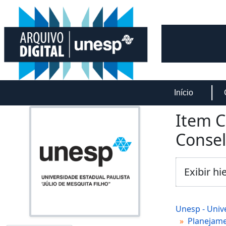
Skip to main content
Início
Item C
Consel
Exibir hi
Unesp - Unive
Planejame