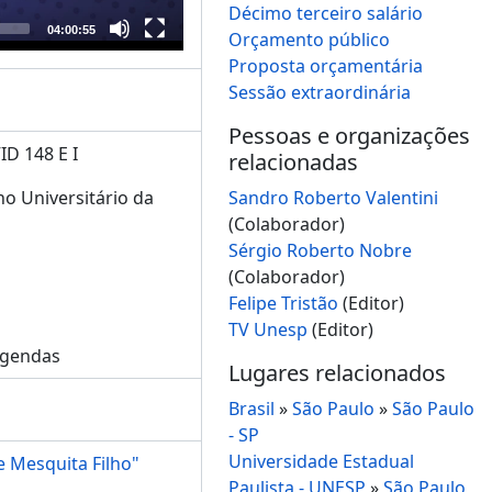
Décimo terceiro salário
04:00:55
Orçamento público
Proposta orçamentária
Sessão extraordinária
Pessoas e organizações
D 148 E I
relacionadas
o Universitário da
Sandro Roberto Valentini
(Colaborador)
Sérgio Roberto Nobre
(Colaborador)
Felipe Tristão
(Editor)
TV Unesp
(Editor)
egendas
Lugares relacionados
Brasil
»
São Paulo
»
São Paulo
- SP
Universidade Estadual
e Mesquita Filho"
Paulista - UNESP
»
São Paulo