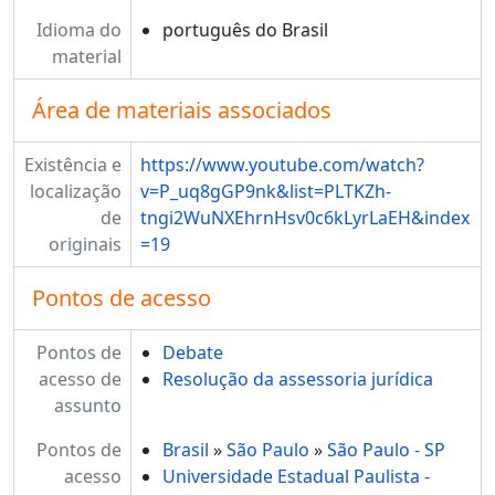
Idioma do
português do Brasil
material
Área de materiais associados
Existência e
https://www.youtube.com/watch?
localização
v=P_uq8gGP9nk&list=PLTKZh-
de
tngi2WuNXEhrnHsv0c6kLyrLaEH&index
originais
=19
Pontos de acesso
Pontos de
Debate
acesso de
Resolução da assessoria jurídica
assunto
Pontos de
Brasil
»
São Paulo
»
São Paulo - SP
acesso
Universidade Estadual Paulista -