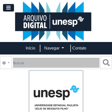
Skip to main content
Toggle navigation
Início
Navegar
Contato
Buscar
B
Opções de busca