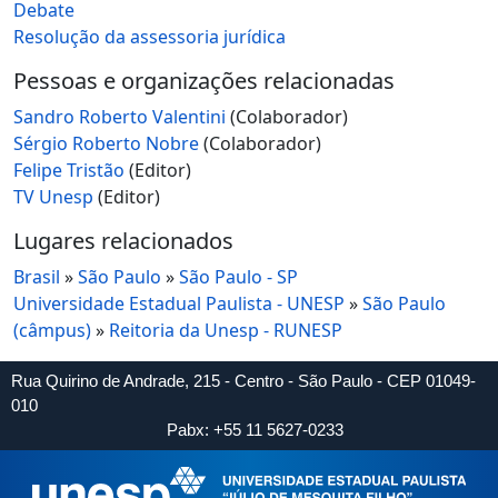
Debate
Resolução da assessoria jurídica
Pessoas e organizações relacionadas
Sandro Roberto Valentini
(Colaborador)
Sérgio Roberto Nobre
(Colaborador)
Felipe Tristão
(Editor)
TV Unesp
(Editor)
Lugares relacionados
Brasil
»
São Paulo
»
São Paulo - SP
Universidade Estadual Paulista - UNESP
»
São Paulo
(câmpus)
»
Reitoria da Unesp - RUNESP
Rua Quirino de Andrade, 215 - Centro - São Paulo - CEP 01049-
010
Pabx: +55 11 5627-0233