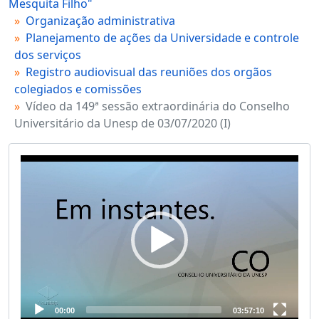
Mesquita Filho"
Organização administrativa
Planejamento de ações da Universidade e controle
dos serviços
Registro audiovisual das reuniões dos orgãos
colegiados e comissões
Vídeo da 149ª sessão extraordinária do Conselho
Universitário da Unesp de 03/07/2020 (I)
Video
Player
00:00
03:57:10