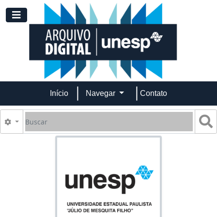
Skip to main content
Toggle navigation
Início
Navegar
Contato
Buscar
B
Opções de busca