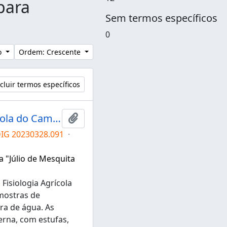
para
Sem termos específicos
0
lo
Ordem: Crescente
cluir termos específicos
Grupo de Pesquisa em Fisiologia Agrícola do Campus de Tupã
Adicionar a área de transferência
DIG 20230328.091
·
a "Júlio de Mesquita
Fisiologia Agrícola
mostras de
ra de água. As
rna, com estufas,