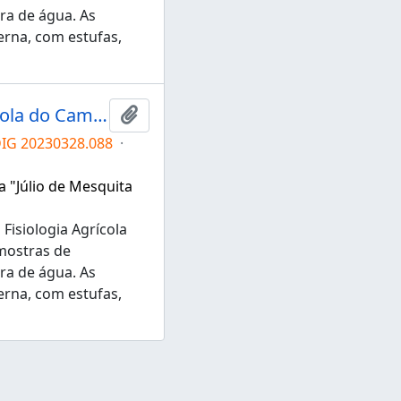
ra de água. As
rna, com estufas,
Grupo de Pesquisa em Fisiologia Agrícola do Campus de Tupã
Adicionar a área de transferência
DIG 20230328.088
·
a "Júlio de Mesquita
Fisiologia Agrícola
mostras de
ra de água. As
rna, com estufas,