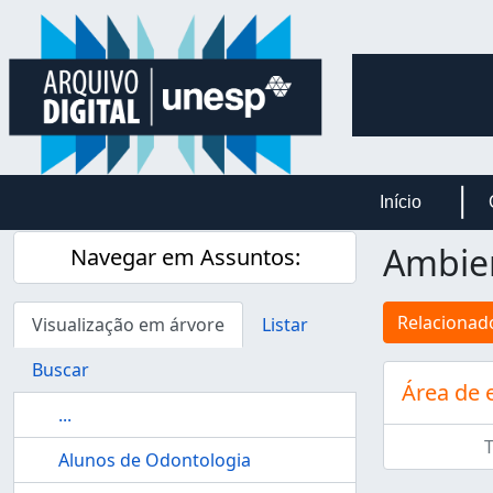
Skip to main content
Início
Ambien
Navegar em Assuntos:
Relacionado
Visualização em árvore
Listar
Buscar
Área de 
...
Alunos de Odontologia