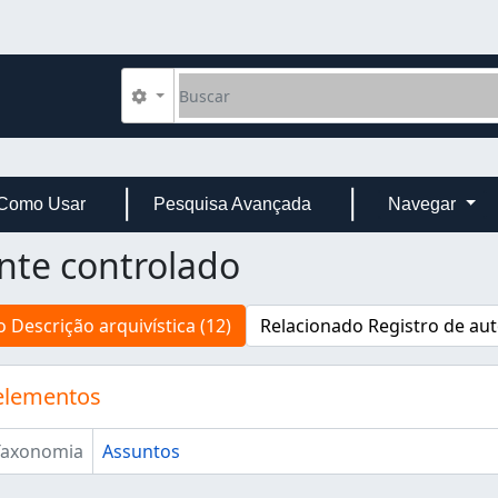
Buscar
Opções de busca
Como Usar
Pesquisa Avançada
Navegar
te controlado
 Descrição arquivística (12)
Relacionado Registro de aut
elementos
Taxonomia
Assuntos