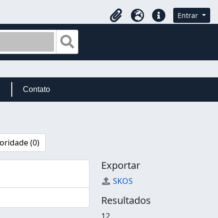
Entrar
Área de Transferência
Idioma
Atalhos
Busque na página de navegação
Contato
oridade (0)
Exportar
SKOS
Resultados
12