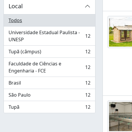
Local
Todos
Universidade Estadual Paulista -
12
, 12 resultados
UNESP
Tupã (câmpus)
12
, 12 resultados
Faculdade de Ciências e
12
, 12 resultados
Engenharia - FCE
Brasil
12
, 12 resultados
São Paulo
12
, 12 resultados
Tupã
12
, 12 resultados