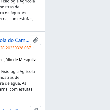
Fisiologia Agrícola
mostras de
ra de água. As
rna, com estufas,
Grupo de Pesquisa em Fisiologia Agrícola do Campus de Tupã
Adicionar a área de transferência
DIG 20230328.087
·
a "Júlio de Mesquita
Fisiologia Agrícola
mostras de
ra de água. As
rna, com estufas,