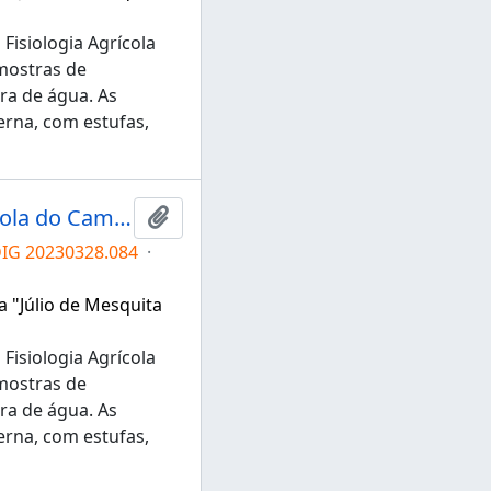
Fisiologia Agrícola
mostras de
ra de água. As
rna, com estufas,
Grupo de Pesquisa em Fisiologia Agrícola do Campus de Tupã
Adicionar a área de transferência
DIG 20230328.084
·
a "Júlio de Mesquita
Fisiologia Agrícola
mostras de
ra de água. As
rna, com estufas,