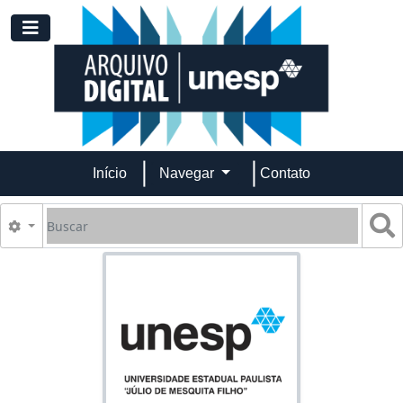
Skip to main content
Toggle navigation
Início
Navegar
Contato
Buscar
B
Opções de busca