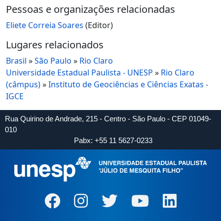
Pessoas e organizações relacionadas
Eliete Correia Soares
(Editor)
Lugares relacionados
Brasil
»
São Paulo
»
Rio Claro
Universidade Estadual Paulista - UNESP
»
Rio Claro
(câmpus)
»
Instituto de Geociências e Ciências Exatas -
IGCE
Rua Quirino de Andrade, 215 - Centro - São Paulo - CEP 01049-
010
Pabx: +55 11 5627-0233