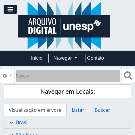
Skip to main content
Toggle navigation
Início
Navegar
Contato
Buscar
B
Opções de busca
Navegar em Locais:
Visualização em árvore
Listar
Buscar
Brasil
São Paulo