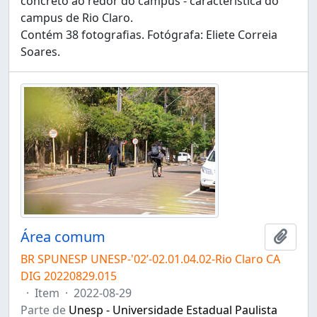
concreto ao redor do campus - característica do
campus de Rio Claro.
Contém 38 fotografias. Fotógrafa: Eliete Correia
Soares.
Área comum
Adici
BR SPUNESP UNESP-'02’-02.01.04.02-Rio Claro CA
DIG 20220829.015
·
Item
·
2022-08-29
Parte de
Unesp - Universidade Estadual Paulista