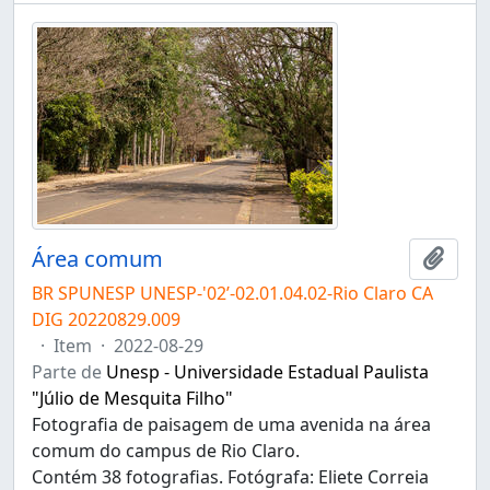
Área comum
Adici
BR SPUNESP UNESP-'02’-02.01.04.02-Rio Claro CA
DIG 20220829.009
·
Item
·
2022-08-29
Parte de
Unesp - Universidade Estadual Paulista
"Júlio de Mesquita Filho"
Fotografia de paisagem de uma avenida na área
comum do campus de Rio Claro.
Contém 38 fotografias. Fotógrafa: Eliete Correia