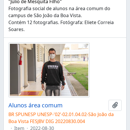
"Júlio de Mesquita Filho"
Fotografia social de alunos na área comum do
campus de São João da Boa Vista.
Contém 12 fotografias. Fotógrafa: Eliete Correia
Soares.
Alunos área comum
Adici
BR SPUNESP UNESP-'02’-02.01.04.02-São João da
Boa Vista FESJBV DIG 20220830.004
·
Item
·
2022-08-30