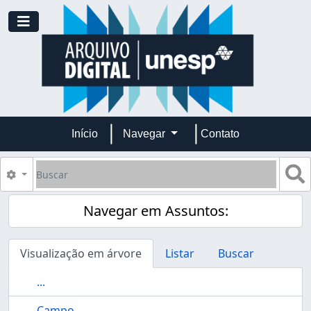
Skip to main content
Toggle navigation
Início
Navegar
Contato
Buscar
B
Opções de busca
Navegar em Assuntos:
Visualização em árvore
Listar
Buscar
...
Campo