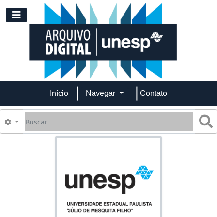
Skip to main content
Toggle navigation
Início
Navegar
Contato
Buscar
B
Opções de busca