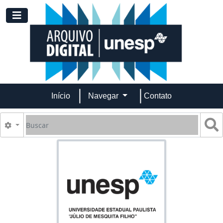
Skip to main content
Toggle navigation
Início
Navegar
Contato
Buscar
B
Opções de busca