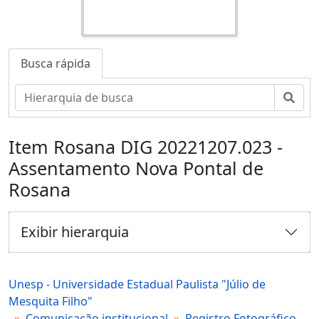
Busca rápida
Busc
Item Rosana DIG 20221207.023 -
Assentamento Nova Pontal de
Rosana
Exibir hierarquia
Unesp - Universidade Estadual Paulista "Júlio de
Mesquita Filho"
Comunicação institucional
Registro Fotográfico