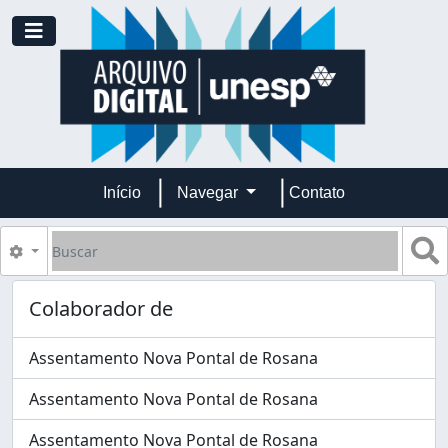
Skip to main content
Toggle navigation
Início
Navegar
Contato
Buscar
B
Opções de busca
Colaborador de
Assentamento Nova Pontal de Rosana
Assentamento Nova Pontal de Rosana
Assentamento Nova Pontal de Rosana