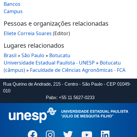
Bancos
Campus
Pessoas e organizações relacionadas
Eliete Correia Soares
(Editor)
Lugares relacionados
Brasil
»
São Paulo
»
Botucatu
Universidade Estadual Paulista - UNESP
»
Botucatu
(câmpus)
»
Faculdade de Ciências Agronômicas - FCA
Rua Quirino de Andrade, 215 - Centro - São Paulo - CEP 01049-
010
Pabx: +55 11 5627-0233