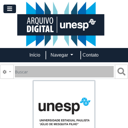
Skip to main content
Toggle navigation
Início
Navegar
Contato
Buscar
B
Opções de busca