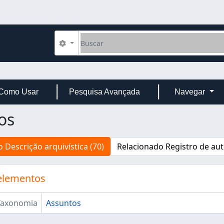
Buscar
Opções de busca
Como Usar
Pesquisa Avançada
Navegar
os
 Descrição arquivística (70)
Relacionado Registro de aut
elementos
Taxonomia
Assuntos