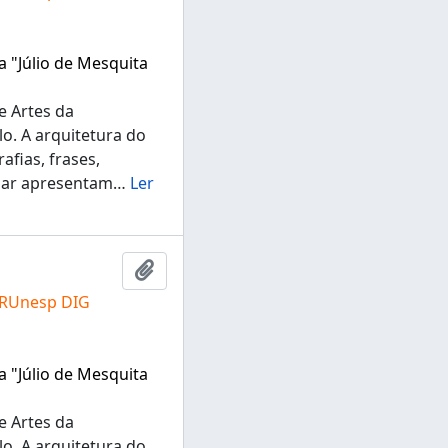
a "Júlio de Mesquita
e Artes da
lo. A arquitetura do
fias, frases,
ugar apresentam
…
Ler
Adicionar a área de transferência
 RUnesp DIG
a "Júlio de Mesquita
e Artes da
lo. A arquitetura do