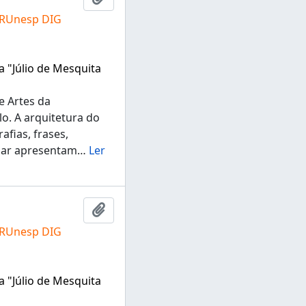
 RUnesp DIG
a "Júlio de Mesquita
e Artes da
lo. A arquitetura do
fias, frases,
ugar apresentam
…
Ler
Adicionar a área de transferência
 RUnesp DIG
a "Júlio de Mesquita