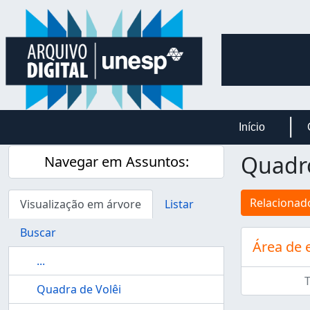
Skip to main content
Início
Quadr
Navegar em Assuntos:
Relacionado
Visualização em árvore
Listar
Buscar
Área de 
...
Quadra de Volêi