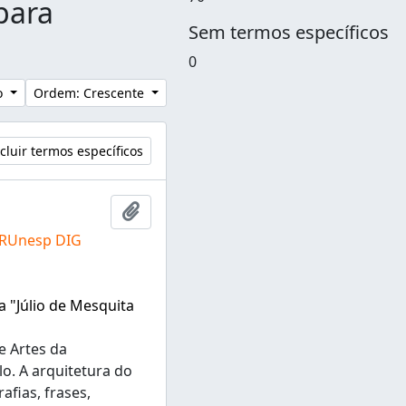
para
Sem termos específicos
0
lo
Ordem: Crescente
cluir termos específicos
Adicionar a área de transferência
 RUnesp DIG
a "Júlio de Mesquita
e Artes da
lo. A arquitetura do
fias, frases,