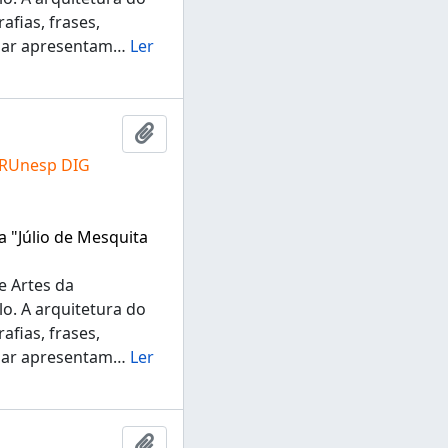
fias, frases,
ugar apresentam
…
Ler
Adicionar a área de transferência
 RUnesp DIG
a "Júlio de Mesquita
e Artes da
lo. A arquitetura do
fias, frases,
ugar apresentam
…
Ler
Adicionar a área de transferência