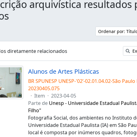
crição arquivística resultados 
os
Ordenar por: Títu
dos diretamente relacionados
Ex
Alunos de Artes Plásticas
BR SPUNESP UNESP-'02’-02.01.04.02-São Paulo
20230405.075
·
Item
·
2023-04-05
Parte de
Unesp - Universidade Estadual Paulist
Filho"
Fotografia Social, dos ambientes no Instituto d
Universidade Estadual Paulista (IA) em São Pau
local é composta por inúmeros quadros, fotogra