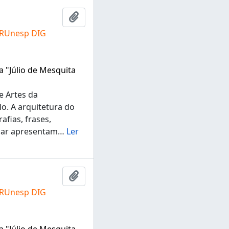
Adicionar a área de transferência
 RUnesp DIG
a "Júlio de Mesquita
e Artes da
lo. A arquitetura do
fias, frases,
ugar apresentam
…
Ler
Adicionar a área de transferência
 RUnesp DIG