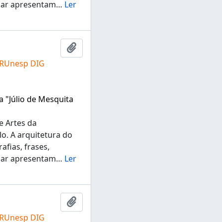
ugar apresentam
…
Ler
Adicionar a área de transferência
 RUnesp DIG
a "Júlio de Mesquita
e Artes da
lo. A arquitetura do
fias, frases,
ugar apresentam
…
Ler
Adicionar a área de transferência
 RUnesp DIG