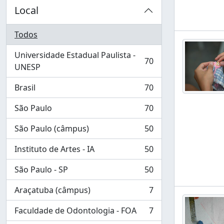
Local
Todos
Universidade Estadual Paulista -
70
, 70 resultados
UNESP
Brasil
70
, 70 resultados
São Paulo
70
, 70 resultados
São Paulo (câmpus)
50
, 50 resultados
Instituto de Artes - IA
50
, 50 resultados
São Paulo - SP
50
, 50 resultados
Araçatuba (câmpus)
7
, 7 resultados
Faculdade de Odontologia - FOA
7
, 7 resultados