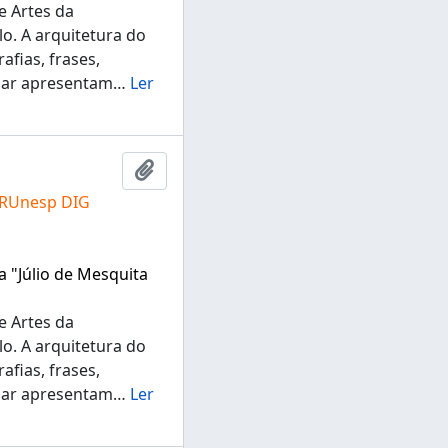
e Artes da
lo. A arquitetura do
fias, frases,
ugar apresentam
…
Ler
Adicionar a área de transferência
 RUnesp DIG
a "Júlio de Mesquita
e Artes da
lo. A arquitetura do
fias, frases,
ugar apresentam
…
Ler