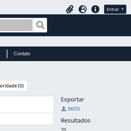
Entrar
Área de Transferência
Idioma
Atalhos
Busque na página de navegação
Contato
oridade (0)
Exportar
SKOS
Resultados
70