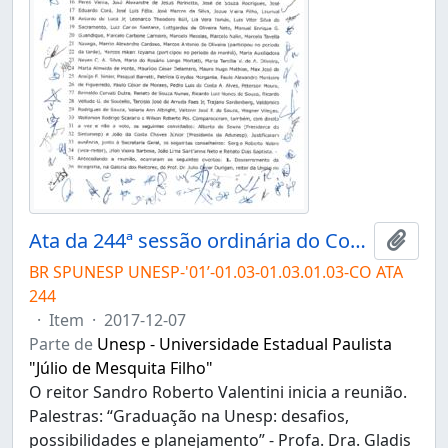
Ata da 244ª sessão ordinária do Conselho Universitário da Unesp de 07/12/2017
Adici
BR SPUNESP UNESP-'01’-01.03-01.03.01.03-CO ATA
244
·
Item
·
2017-12-07
Parte de
Unesp - Universidade Estadual Paulista
"Júlio de Mesquita Filho"
O reitor Sandro Roberto Valentini inicia a reunião.
Palestras: “Graduação na Unesp: desafios,
possibilidades e planejamento” - Profa. Dra. Gladis