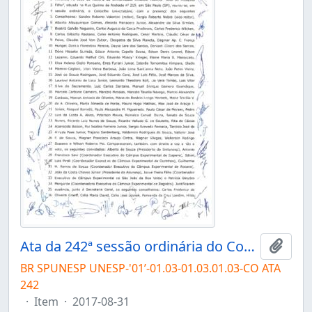
Ata da 242ª sessão ordinária do Conselho Universitário da Unesp de 31/08/2017
Adici
BR SPUNESP UNESP-'01’-01.03-01.03.01.03-CO ATA
242
·
Item
·
2017-08-31