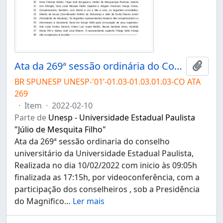
Ata da 269ª sessão ordinária do Conselho Universitário da Unesp de 10/02/2022
Adici
BR SPUNESP UNESP-'01’-01.03-01.03.01.03-CO ATA
269
·
Item
·
2022-02-10
Parte de
Unesp - Universidade Estadual Paulista
"Júlio de Mesquita Filho"
Ata da 269ª sessão ordinaria do conselho
universitário da Universidade Estadual Paulista,
Realizada no dia 10/02/2022 com inicio às 09:05h
finalizada as 17:15h, por videoconferência, com a
participação dos conselheiros , sob a Presidência
do Magnifico
…
Ler mais