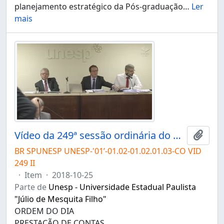
planejamento estratégico da Pós-graduação
…
Ler
mais
Vídeo da 249ª sessão ordinária do Conselho Universitário da Unesp de 25/10/2018 (II)
Adici
BR SPUNESP UNESP-'01’-01.02-01.02.01.03-CO VID
249 II
·
Item
·
2018-10-25
Parte de
Unesp - Universidade Estadual Paulista
"Júlio de Mesquita Filho"
ORDEM DO DIA
PRESTAÇÃO DE CONTAS