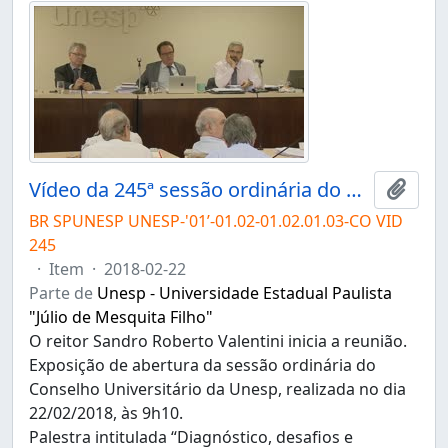
Vídeo da 245ª sessão ordinária do Conselho Universitário da Unesp de 22/02/2018
Adici
BR SPUNESP UNESP-'01’-01.02-01.02.01.03-CO VID
245
·
Item
·
2018-02-22
Parte de
Unesp - Universidade Estadual Paulista
"Júlio de Mesquita Filho"
O reitor Sandro Roberto Valentini inicia a reunião.
Exposição de abertura da sessão ordinária do
Conselho Universitário da Unesp, realizada no dia
22/02/2018, às 9h10.
Palestra intitulada “Diagnóstico, desafios e