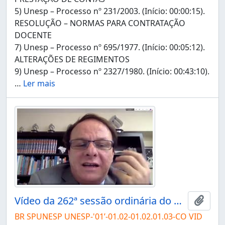
5) Unesp – Processo nº 231/2003. (Início: 00:00:15).
RESOLUÇÃO – NORMAS PARA CONTRATAÇÃO
DOCENTE
7) Unesp – Processo nº 695/1977. (Início: 00:05:12).
ALTERAÇÕES DE REGIMENTOS
9) Unesp – Processo nº 2327/1980. (Início: 00:43:10).
…
Ler mais
Vídeo da 262ª sessão ordinária do Conselho Universitário da Unesp de 17/12/2020 (II)
Adici
BR SPUNESP UNESP-'01’-01.02-01.02.01.03-CO VID