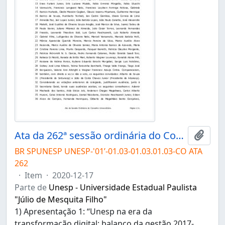
Ata da 262ª sessão ordinária do Conselho Universitário da Unesp de 17/12/2020
Adici
BR SPUNESP UNESP-'01’-01.03-01.03.01.03-CO ATA
262
·
Item
·
2020-12-17
Parte de
Unesp - Universidade Estadual Paulista
"Júlio de Mesquita Filho"
1) Apresentação 1: “Unesp na era da
transformação digital: balanço da gestão 2017-