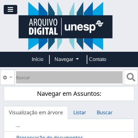
Skip to main content
Toggle navigation
Início
Navegar
Contato
Buscar
B
Opções de busca
Navegar em Assuntos:
Visualização em árvore
Listar
Buscar
...
Preservação de documentos