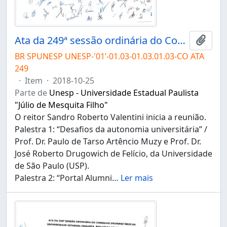
Ata da 249ª sessão ordinária do Conselho Universitário da Unesp de 25/10/2018
Adici
BR SPUNESP UNESP-'01’-01.03-01.03.01.03-CO ATA
249
·
Item
·
2018-10-25
Parte de
Unesp - Universidade Estadual Paulista
"Júlio de Mesquita Filho"
O reitor Sandro Roberto Valentini inicia a reunião.
Palestra 1: “Desafios da autonomia universitária” /
Prof. Dr. Paulo de Tarso Artêncio Muzy e Prof. Dr.
José Roberto Drugowich de Felício, da Universidade
de São Paulo (USP).
Palestra 2: “Portal Alumni
…
Ler mais