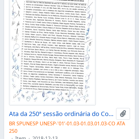
Ata da 250ª sessão ordinária do Conselho Universitário da Unesp de 13/12/2018
Adici
BR SPUNESP UNESP-'01’-01.03-01.03.01.03-CO ATA
250
·
Item
·
2018-12-13