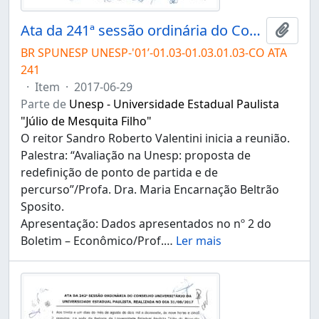
Ata da 241ª sessão ordinária do Conselho Universitário da Unesp de 29/06/2017
Adici
BR SPUNESP UNESP-'01’-01.03-01.03.01.03-CO ATA
241
·
Item
·
2017-06-29
Parte de
Unesp - Universidade Estadual Paulista
"Júlio de Mesquita Filho"
O reitor Sandro Roberto Valentini inicia a reunião.
Palestra: “Avaliação na Unesp: proposta de
redefinição de ponto de partida e de
percurso”/Profa. Dra. Maria Encarnação Beltrão
Sposito.
Apresentação: Dados apresentados no nº 2 do
Boletim – Econômico/Prof.
…
Ler mais