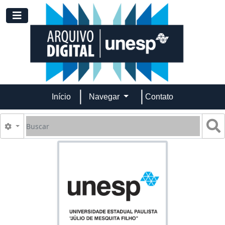
Skip to main content
Toggle navigation
Início
Navegar
Contato
Buscar
B
Opções de busca