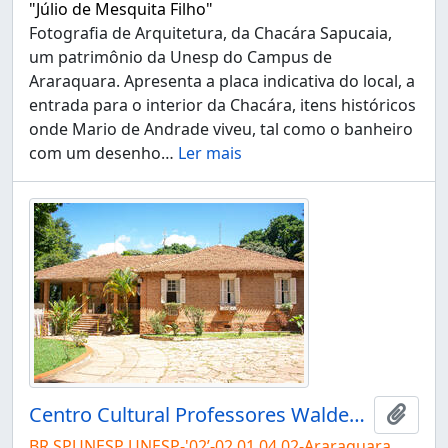
"Júlio de Mesquita Filho"
Fotografia de Arquitetura, da Chacára Sapucaia,
um patrimônio da Unesp do Campus de
Araraquara. Apresenta a placa indicativa do local, a
entrada para o interior da Chacára, itens históricos
onde Mario de Andrade viveu, tal como o banheiro
com um desenho
…
Ler mais
Centro Cultural Professores Waldemar e Heleieth Saffioti "Chácara Sapucaia"
Adici
BR SPUNESP UNESP-'02’-02.01.04.02-Araraquara