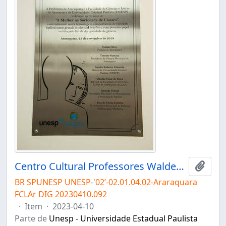
Centro Cultural Professores Waldemar e Heleieth Saffioti "Chácara Sapucaia"
Adici
BR SPUNESP UNESP-'02’-02.01.04.02-Araraquara
FCLAr DIG 20230410.092
·
Item
·
2023-04-10
Parte de
Unesp - Universidade Estadual Paulista