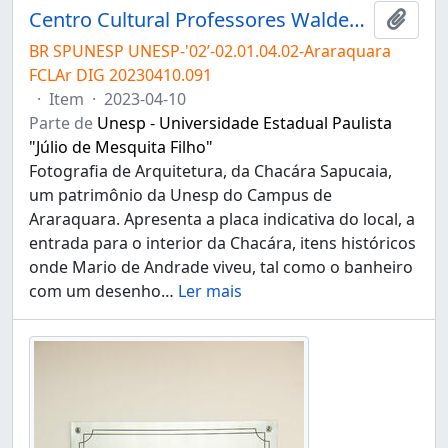
Centro Cultural Professores Waldemar e Heleieth Saffioti "Chácara Sapucaia"
Adici
BR SPUNESP UNESP-'02’-02.01.04.02-Araraquara
FCLAr DIG 20230410.091
·
Item
·
2023-04-10
Parte de
Unesp - Universidade Estadual Paulista
"Júlio de Mesquita Filho"
Fotografia de Arquitetura, da Chacára Sapucaia,
um patrimônio da Unesp do Campus de
Araraquara. Apresenta a placa indicativa do local, a
entrada para o interior da Chacára, itens históricos
onde Mario de Andrade viveu, tal como o banheiro
com um desenho
…
Ler mais