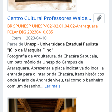
Centro Cultural Professores Waldemar e Heleieth Saffioti "Chácara Sapucaia"
Adici
BR SPUNESP UNESP-'02’-02.01.04.02-Araraquara
FCLAr DIG 20230410.085
·
Item
·
2023-04-10
Parte de
Unesp - Universidade Estadual Paulista
"Júlio de Mesquita Filho"
Fotografia de Arquitetura, da Chacára Sapucaia,
um patrimônio da Unesp do Campus de
Araraquara. Apresenta a placa indicativa do local, a
entrada para o interior da Chacára, itens históricos
onde Mario de Andrade viveu, tal como o banheiro
com um desenho
…
Ler mais