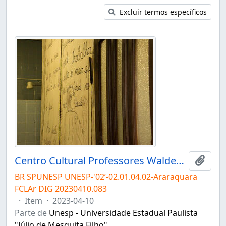
Excluir termos específicos
Centro Cultural Professores Waldemar e Heleieth Saffioti "Chácara Sapucaia"
Adici
BR SPUNESP UNESP-'02’-02.01.04.02-Araraquara
FCLAr DIG 20230410.083
·
Item
·
2023-04-10
Parte de
Unesp - Universidade Estadual Paulista
"Júlio de Mesquita Filho"