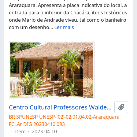
Araraquara. Apresenta a placa indicativa do local, a
entrada para o interior da Chacára, itens históricos
onde Mario de Andrade viveu, tal como o banheiro
com um desenho
…
Ler mais
Centro Cultural Professores Waldemar e Heleieth Saffioti "Chácara Sapucaia"
Adici
BR SPUNESP UNESP-'02’-02.01.04.02-Araraquara
FCLAr DIG 20230410.093
·
Item
·
2023-04-10