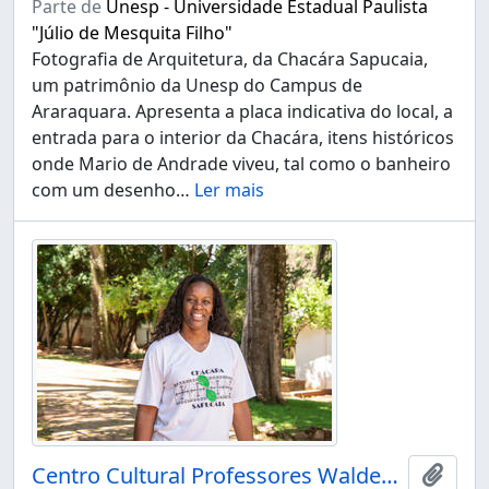
Parte de
Unesp - Universidade Estadual Paulista
"Júlio de Mesquita Filho"
Fotografia de Arquitetura, da Chacára Sapucaia,
um patrimônio da Unesp do Campus de
Araraquara. Apresenta a placa indicativa do local, a
entrada para o interior da Chacára, itens históricos
onde Mario de Andrade viveu, tal como o banheiro
com um desenho
…
Ler mais
Centro Cultural Professores Waldemar e Heleieth Saffioti "Chácara Sapucaia"
Adici