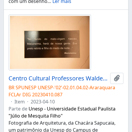
com um desenho
…
Ler mais
Centro Cultural Professores Waldemar e Heleieth Saffioti "Chácara Sapucaia"
Adici
BR SPUNESP UNESP-'02’-02.01.04.02-Araraquara
FCLAr DIG 20230410.087
·
Item
·
2023-04-10
Parte de
Unesp - Universidade Estadual Paulista
"Júlio de Mesquita Filho"
Fotografia de Arquitetura, da Chacára Sapucaia,
um patrimônio da Unesp do Campus de