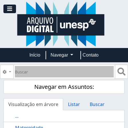
Skip to main content
Toggle navigation
Início
Navegar
Contato
Buscar
B
Opções de busca
Navegar em Assuntos:
Visualização em árvore
Listar
Buscar
...
Maternidade