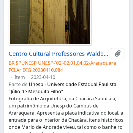
Centro Cultural Professores Waldemar e Heleieth Saffioti "Chácara Sapucaia"
Adici
BR SPUNESP UNESP-'02’-02.01.04.02-Araraquara
FCLAr DIG 20230410.084
·
Item
·
2023-04-10
Parte de
Unesp - Universidade Estadual Paulista
"Júlio de Mesquita Filho"
Fotografia de Arquitetura, da Chacára Sapucaia,
um patrimônio da Unesp do Campus de
Araraquara. Apresenta a placa indicativa do local, a
entrada para o interior da Chacára, itens históricos
onde Mario de Andrade viveu, tal como o banheiro