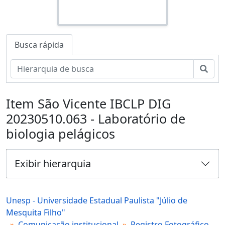
Busca rápida
Busc
Item São Vicente IBCLP DIG
20230510.063 - Laboratório de
biologia pelágicos
Exibir hierarquia
Unesp - Universidade Estadual Paulista "Júlio de
Mesquita Filho"
Comunicação institucional
Registro Fotográfico