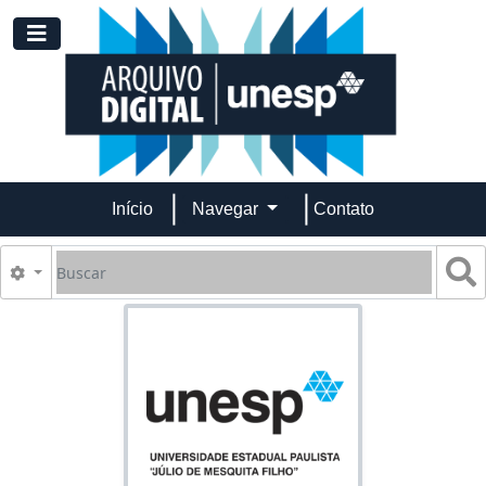
Skip to main content
Toggle navigation
Início
Navegar
Contato
Buscar
B
Opções de busca