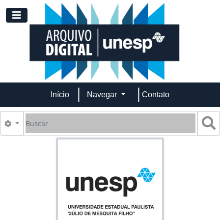
Skip to main content
Toggle navigation
Início
Navegar
Contato
Buscar
B
Opções de busca