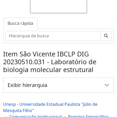
Busca rápida
Busc
Item São Vicente IBCLP DIG
20230510.031 - Laboratório de
biologia molecular estrutural
Exibir hierarquia
Unesp - Universidade Estadual Paulista "Júlio de
Mesquita Filho"
Comunicação institucional
Registro Fotográfico