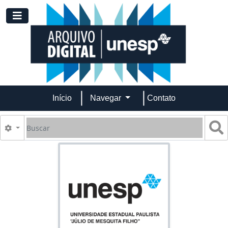
Skip to main content
Toggle navigation
Início
Navegar
Contato
Buscar
B
Opções de busca