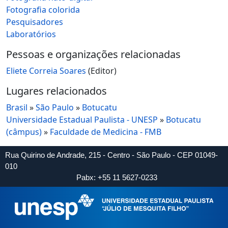
Fotografia colorida
Pesquisadores
Laboratórios
Pessoas e organizações relacionadas
Eliete Correia Soares
(Editor)
Lugares relacionados
Brasil
»
São Paulo
»
Botucatu
Universidade Estadual Paulista - UNESP
»
Botucatu
(câmpus)
»
Faculdade de Medicina - FMB
Rua Quirino de Andrade, 215 - Centro - São Paulo - CEP 01049-
010
Pabx: +55 11 5627-0233