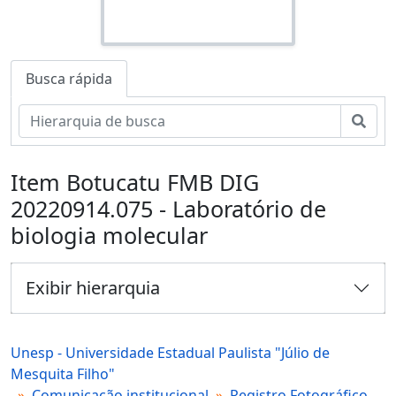
Busca rápida
Busc
Item Botucatu FMB DIG
20220914.075 - Laboratório de
biologia molecular
Exibir hierarquia
Unesp - Universidade Estadual Paulista "Júlio de
Mesquita Filho"
Comunicação institucional
Registro Fotográfico