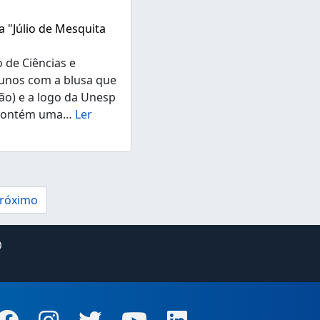
a "Júlio de Mesquita
o de Ciências e
lunos com a blusa que
ão) e a logo da Unesp
 contém uma
…
Ler
róximo
0