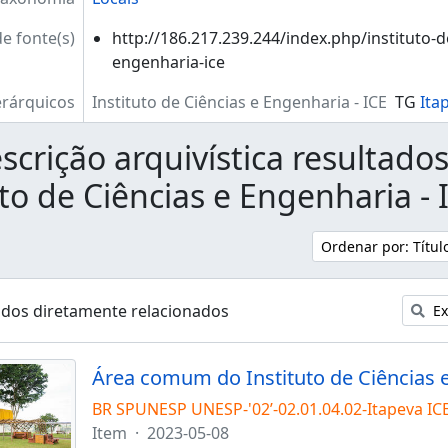
de fonte(s)
http://186.217.239.244/index.php/instituto-d
engenharia-ice
erárquicos
Instituto de Ciências e Engenharia - ICE
TG
Ita
scrição arquivística resultado
uto de Ciências e Engenharia - 
Ordenar por: Títu
ados diretamente relacionados
Ex
Área comum do Instituto de Ciências 
BR SPUNESP UNESP-'02’-02.01.04.02-Itapeva IC
Item
·
2023-05-08