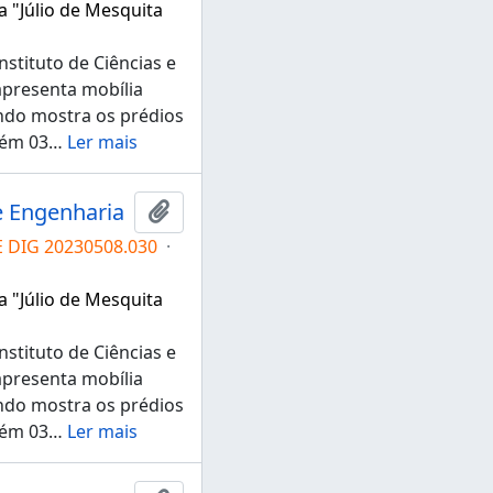
a "Júlio de Mesquita
stituto de Ciências e
apresenta mobília
ndo mostra os prédios
tém 03
…
Ler mais
e Engenharia
Adicionar a área de transferência
E DIG 20230508.030
·
a "Júlio de Mesquita
stituto de Ciências e
apresenta mobília
ndo mostra os prédios
tém 03
…
Ler mais