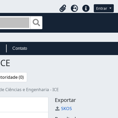
Entrar
Área de Transferência
Idioma
Atalhos
Busque na página de navegação
Contato
ICE
toridade (0)
 de Ciências e Engenharia - ICE
Exportar
SKOS