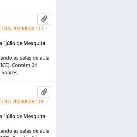
Adicionar a área de transferência
E DIG 20230508.117
·
a "Júlio de Mesquita
zando as salas de aula
(ICE). Contém 04
a Soares.
Adicionar a área de transferência
E DIG 20230508.119
·
a "Júlio de Mesquita
zando as salas de aula