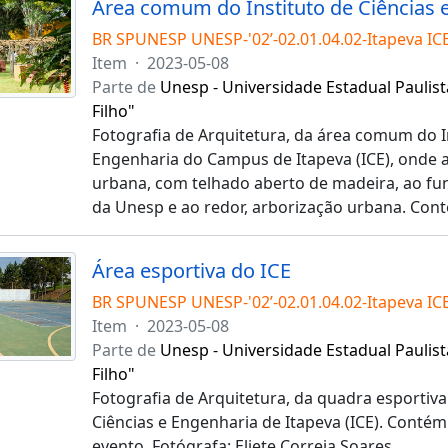
Área comum do Instituto de Ciências 
BR SPUNESP UNESP-'02’-02.01.04.02-Itapeva IC
Item
·
2023-05-08
Parte de
Unesp - Universidade Estadual Paulist
Filho"
Fotografia de Arquitetura, da área comum do In
Engenharia do Campus de Itapeva (ICE), onde 
urbana, com telhado aberto de madeira, ao fu
da Unesp e ao redor, arborização urbana. Con
Área esportiva do ICE
BR SPUNESP UNESP-'02’-02.01.04.02-Itapeva IC
Item
·
2023-05-08
Parte de
Unesp - Universidade Estadual Paulist
Filho"
Fotografia de Arquitetura, da quadra esportiva
Ciências e Engenharia de Itapeva (ICE). Contém
evento. Fotógrafa: Eliete Correia Soares.