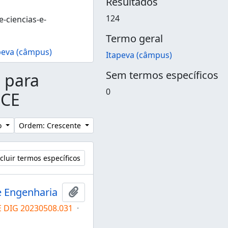
Resultados
124
e-ciencias-e-
Termo geral
peva (câmpus)
Itapeva (câmpus)
Sem termos específicos
s para
0
ICE
lo
Ordem: Crescente
cluir termos específicos
e Engenharia
Adicionar a área de transferência
E DIG 20230508.031
·