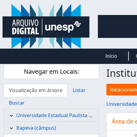
Skip to main content
Início
Instit
Navegar em Locais:
Relacionado
Visualização em árvore
Listar
Buscar
Universidade
Universidade Estadual Paulista - UNESP
Área de 
Itapeva (câmpus)