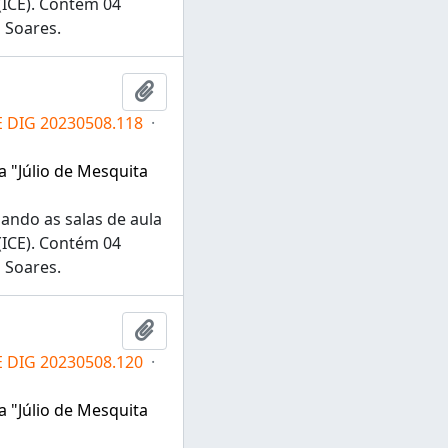
(ICE). Contém 04
a Soares.
Adicionar a área de transferência
E DIG 20230508.118
·
a "Júlio de Mesquita
zando as salas de aula
(ICE). Contém 04
a Soares.
Adicionar a área de transferência
E DIG 20230508.120
·
a "Júlio de Mesquita