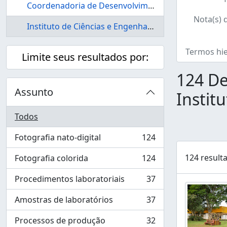
Coordenadoria de Desenvolvimento Profissional e Práticas Pedagógicas - CDeP3 - ICE
Nota(s) 
Instituto de Ciências e Engenharia - ICE
Termos hi
Limite seus resultados por:
124 De
Assunto
Instit
Todos
Fotografia nato-digital
124
, 124 resultados
124 result
Fotografia colorida
124
, 124 resultados
Procedimentos laboratoriais
37
, 37 resultados
Amostras de laboratórios
37
, 37 resultados
Processos de produção
32
, 32 resultados