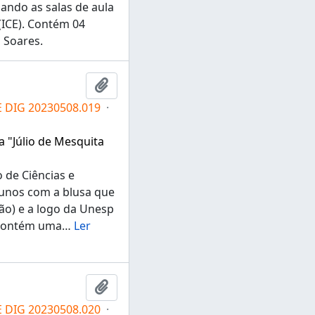
zando as salas de aula
(ICE). Contém 04
a Soares.
Adicionar a área de transferência
E DIG 20230508.019
·
a "Júlio de Mesquita
o de Ciências e
lunos com a blusa que
ão) e a logo da Unesp
 contém uma
…
Ler
Adicionar a área de transferência
E DIG 20230508.020
·