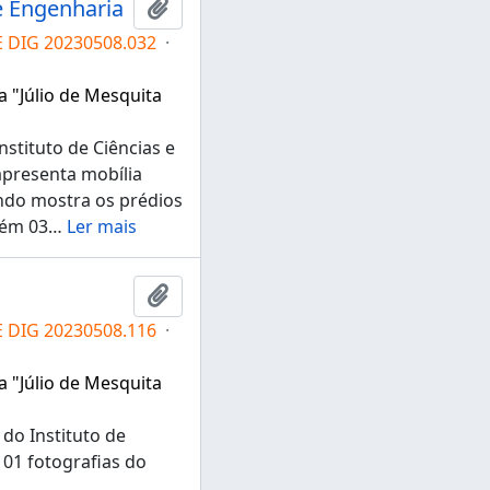
e Engenharia
Adicionar a área de transferência
E DIG 20230508.032
·
a "Júlio de Mesquita
stituto de Ciências e
apresenta mobília
ndo mostra os prédios
tém 03
…
Ler mais
Adicionar a área de transferência
E DIG 20230508.116
·
a "Júlio de Mesquita
 do Instituto de
 01 fotografias do