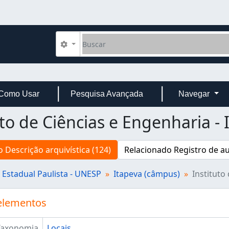
Buscar
Opções de busca
Como Usar
Pesquisa Avançada
Navegar
uto de Ciências e Engenharia - 
 Descrição arquivística (124)
Relacionado Registro de au
 Estadual Paulista - UNESP
Itapeva (câmpus)
Instituto
elementos
Taxonomia
Locais