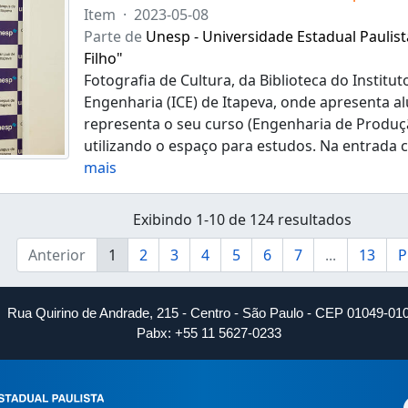
Item
·
2023-05-08
Parte de
Unesp - Universidade Estadual Paulist
Filho"
Fotografia de Cultura, da Biblioteca do Institut
Engenharia (ICE) de Itapeva, onde apresenta a
representa o seu curso (Engenharia de Produç
utilizando o espaço para estudos. Na entrada
mais
Exibindo 1-10 de 124 resultados
Anterior
1
2
3
4
5
6
7
...
13
P
Rua Quirino de Andrade, 215 - Centro - São Paulo - CEP 01049-01
Pabx: +55 11 5627-0233