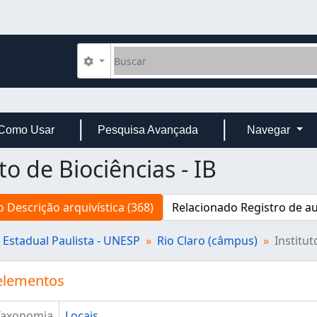
Buscar
Opções de busca
Como Usar
Pesquisa Avançada
Navegar
to de Biociências - IB
 Descrição arquivística (368)
Relacionado Registro de au
 Estadual Paulista - UNESP
Rio Claro (câmpus)
Institut
elementos
Taxonomia
Locais