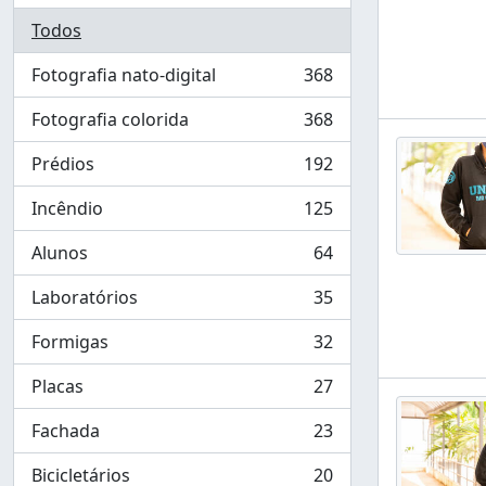
Todos
Fotografia nato-digital
368
, 368 resultados
Fotografia colorida
368
, 368 resultados
Prédios
192
, 192 resultados
Incêndio
125
, 125 resultados
Alunos
64
, 64 resultados
Laboratórios
35
, 35 resultados
Formigas
32
, 32 resultados
Placas
27
, 27 resultados
Fachada
23
, 23 resultados
Bicicletários
20