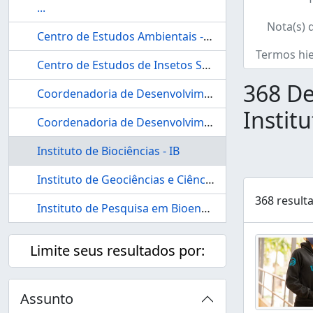
...
Nota(s) 
Centro de Estudos Ambientais - CEA
Termos hi
Centro de Estudos de Insetos Sociais - CEIS
368 De
Coordenadoria de Desenvolvimento Profissional e Práticas Pedagógicas - CDeP3 - IB
Institu
Coordenadoria de Desenvolvimento Profissional e Práticas Pedagógicas - CDeP3 - IGCE
Instituto de Biociências - IB
Instituto de Geociências e Ciências Exatas - IGCE
368 result
Instituto de Pesquisa em Bioenergia - IPBEN
Limite seus resultados por:
Assunto