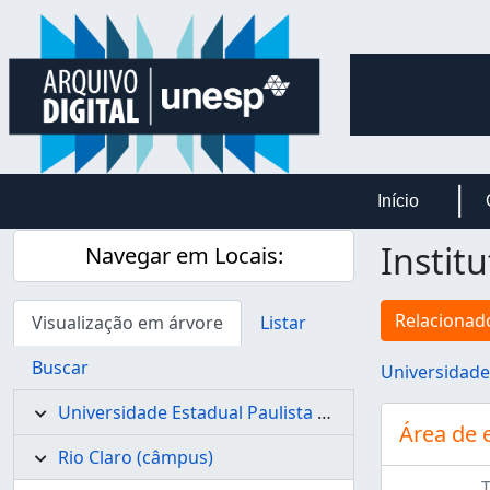
Skip to main content
Início
Institu
Navegar em Locais:
Relacionado
Visualização em árvore
Listar
Buscar
Universidade
Universidade Estadual Paulista - UNESP
Área de 
Rio Claro (câmpus)