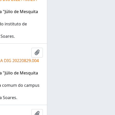
a "Júlio de Mesquita
o instituto de
 Soares.
Adicionar a área de transferência
CA DIG 20220829.004
a "Júlio de Mesquita
rea comum do campus
a Soares.
Adicionar a área de transferência