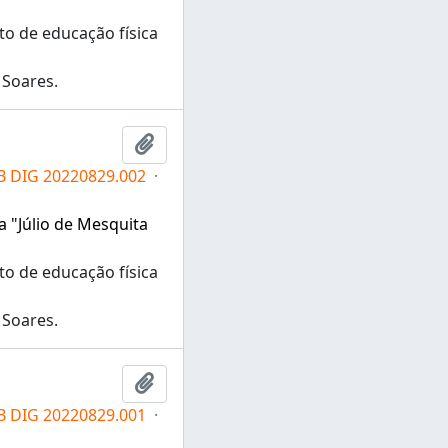
o de educação física
 Soares.
Adicionar a área de transferência
IB DIG 20220829.002
·
a "Júlio de Mesquita
o de educação física
 Soares.
Adicionar a área de transferência
IB DIG 20220829.001
·