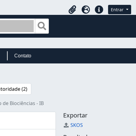
Entrar
Área de Transferência
Idioma
Atalhos
Busque na página de navegação
Contato
toridade (2)
o de Biociências - IB
Exportar
SKOS