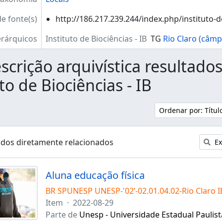
de fonte(s)
http://186.217.239.244/index.php/instituto-d
erárquicos
Instituto de Biociências - IB
TG
Rio Claro (câmp
scrição arquivística resultado
to de Biociências - IB
Ordenar por: Títu
ados diretamente relacionados
Ex
Aluna educação física
BR SPUNESP UNESP-'02’-02.01.04.02-Rio Claro 
Item
·
2022-08-29
Parte de
Unesp - Universidade Estadual Paulist