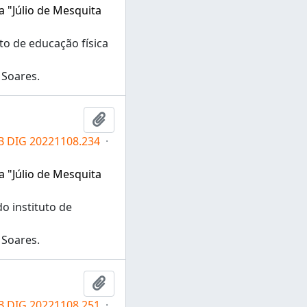
a "Júlio de Mesquita
o de educação física
 Soares.
Adicionar a área de transferência
IB DIG 20221108.234
·
a "Júlio de Mesquita
o instituto de
 Soares.
Adicionar a área de transferência
IB DIG 20221108.251
·