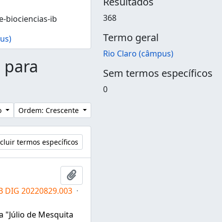
Resultados
368
e-biociencias-ib
Termo geral
us)
Rio Claro (câmpus)
s para
Sem termos específicos
0
lo
Ordem: Crescente
cluir termos específicos
Adicionar a área de transferência
IB DIG 20220829.003
·
a "Júlio de Mesquita