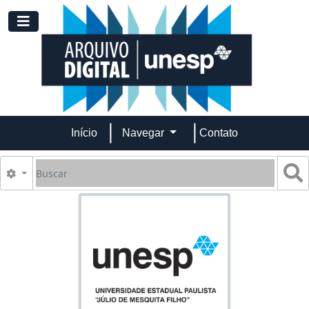
Skip to main content
Toggle navigation
Início
Navegar
Contato
Buscar
B
Opções de busca