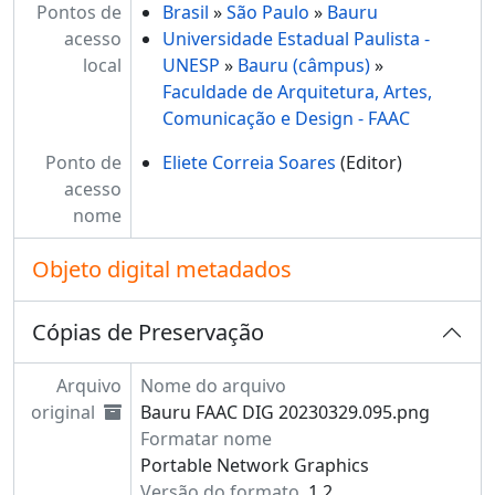
Pontos de
Brasil
»
São Paulo
»
Bauru
acesso
Universidade Estadual Paulista -
local
UNESP
»
Bauru (câmpus)
»
Faculdade de Arquitetura, Artes,
Comunicação e Design - FAAC
Ponto de
Eliete Correia Soares
(Editor)
acesso
nome
Objeto digital metadados
Cópias de Preservação
Arquivo
Nome do arquivo
original
Bauru FAAC DIG 20230329.095.png
Formatar nome
Portable Network Graphics
Versão do formato
1.2