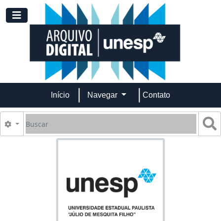
Skip to main content
Toggle navigation
Início
Navegar
Contato
Buscar
B
Opções de busca