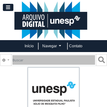
Skip to main content
Toggle navigation
Início
Navegar
Contato
Buscar
B
Opções de busca