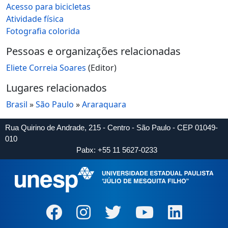
Acesso para bicicletas
Atividade física
Fotografia colorida
Pessoas e organizações relacionadas
Eliete Correia Soares
(Editor)
Lugares relacionados
Brasil
»
São Paulo
»
Araraquara
Rua Quirino de Andrade, 215 - Centro - São Paulo - CEP 01049-
010
Pabx: +55 11 5627-0233