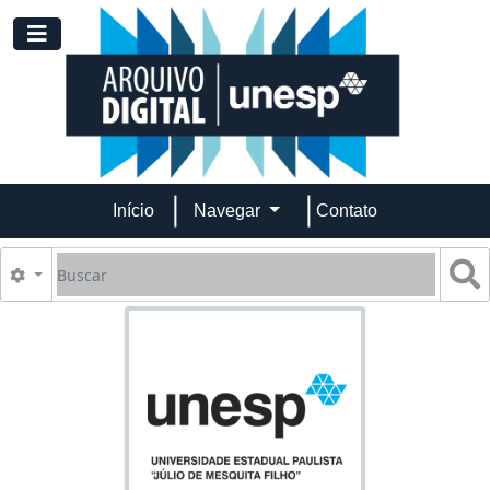
Skip to main content
Toggle navigation
Início
Navegar
Contato
Buscar
B
Opções de busca