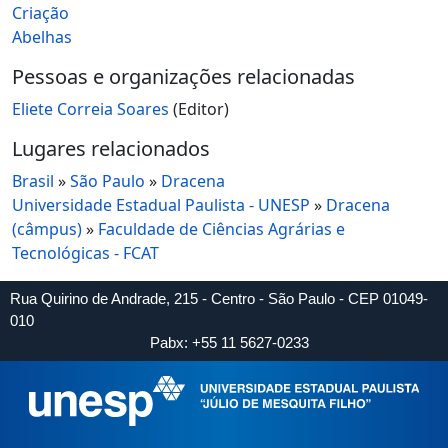
Criação
Abelhas
Pessoas e organizações relacionadas
Eliete Correia Soares
(Editor)
Lugares relacionados
Brasil
»
São Paulo
»
Dracena
Universidade Estadual Paulista - UNESP
»
Dracena
(câmpus)
»
Faculdade de Ciências Agrárias e
Tecnológicas - FCAT
Rua Quirino de Andrade, 215 - Centro - São Paulo - CEP 01049-
010
Pabx: +55 11 5627-0233