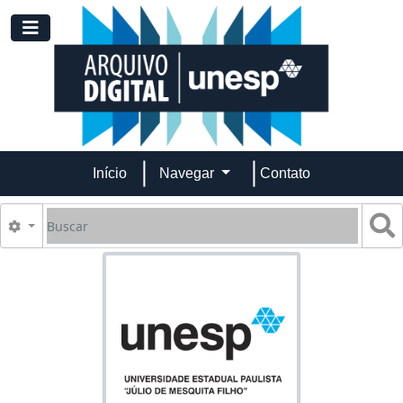
Skip to main content
Toggle navigation
Início
Navegar
Contato
Buscar
B
Opções de busca