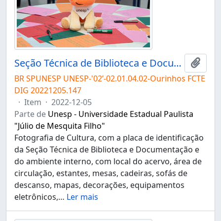
Seção Técnica de Biblioteca e Documentação do Campus de Ourinhos
Adici
BR SPUNESP UNESP-'02’-02.01.04.02-Ourinhos FCTE
DIG 20221205.147
·
Item
·
2022-12-05
Parte de
Unesp - Universidade Estadual Paulista
"Júlio de Mesquita Filho"
Fotografia de Cultura, com a placa de identificação
da Seção Técnica de Biblioteca e Documentação e
do ambiente interno, com local do acervo, área de
circulação, estantes, mesas, cadeiras, sofás de
descanso, mapas, decorações, equipamentos
eletrônicos,
…
Ler mais