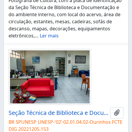
Fotografia de Cultura, com a placa de identificação
da Seção Técnica de Biblioteca e Documentação e
do ambiente interno, com local do acervo, área de
circulação, estantes, mesas, cadeiras, sofás de
descanso, mapas, decorações, equipamentos
eletrônicos,
…
Ler mais
Seção Técnica de Biblioteca e Documentação do Campus de Ourinhos
Adici
BR SPUNESP UNESP-'02’-02.01.04.02-Ourinhos FCTE
DIG 20221205.153