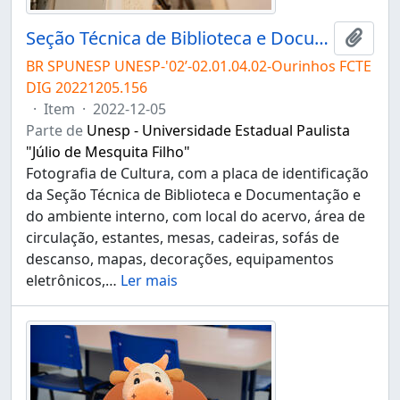
Seção Técnica de Biblioteca e Documentação do Campus de Ourinhos
Adici
BR SPUNESP UNESP-'02’-02.01.04.02-Ourinhos FCTE
DIG 20221205.156
·
Item
·
2022-12-05
Parte de
Unesp - Universidade Estadual Paulista
"Júlio de Mesquita Filho"
Fotografia de Cultura, com a placa de identificação
da Seção Técnica de Biblioteca e Documentação e
do ambiente interno, com local do acervo, área de
circulação, estantes, mesas, cadeiras, sofás de
descanso, mapas, decorações, equipamentos
eletrônicos,
…
Ler mais