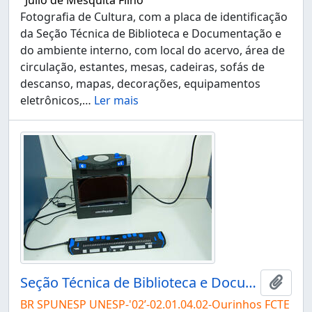
"Júlio de Mesquita Filho"
Fotografia de Cultura, com a placa de identificação
da Seção Técnica de Biblioteca e Documentação e
do ambiente interno, com local do acervo, área de
circulação, estantes, mesas, cadeiras, sofás de
descanso, mapas, decorações, equipamentos
eletrônicos,
…
Ler mais
Seção Técnica de Biblioteca e Documentação do Campus de Ourinhos
Adici
BR SPUNESP UNESP-'02’-02.01.04.02-Ourinhos FCTE