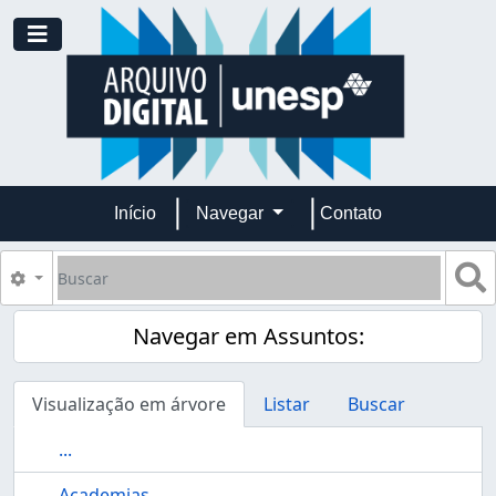
Skip to main content
Toggle navigation
Início
Navegar
Contato
Buscar
B
Opções de busca
Navegar em Assuntos:
Visualização em árvore
Listar
Buscar
...
Academias