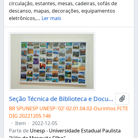
circulação, estantes, mesas, cadeiras, sofás de
descanso, mapas, decorações, equipamentos
eletrônicos,
…
Ler mais
Seção Técnica de Biblioteca e Documentação do Campus de Ourinhos
Adici
BR SPUNESP UNESP-'02’-02.01.04.02-Ourinhos FCTE
DIG 20221205.146
·
Item
·
2022-12-05
Parte de
Unesp - Universidade Estadual Paulista