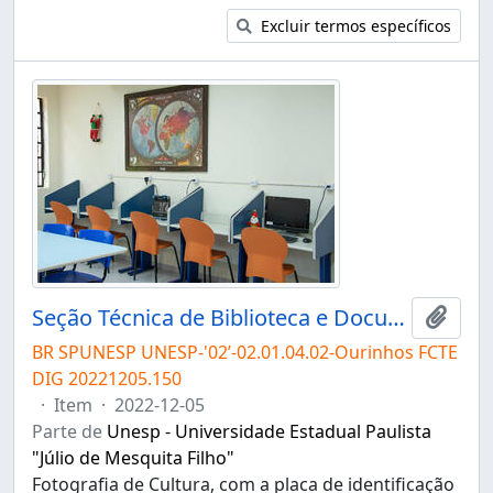
Excluir termos específicos
Seção Técnica de Biblioteca e Documentação do Campus de Ourinhos
Adici
BR SPUNESP UNESP-'02’-02.01.04.02-Ourinhos FCTE
DIG 20221205.150
·
Item
·
2022-12-05
Parte de
Unesp - Universidade Estadual Paulista
"Júlio de Mesquita Filho"
Fotografia de Cultura, com a placa de identificação