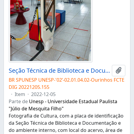
Seção Técnica de Biblioteca e Documentação do Campus de Ourinhos
Adici
BR SPUNESP UNESP-'02’-02.01.04.02-Ourinhos FCTE
DIG 20221205.155
·
Item
·
2022-12-05
Parte de
Unesp - Universidade Estadual Paulista
"Júlio de Mesquita Filho"
Fotografia de Cultura, com a placa de identificação
da Seção Técnica de Biblioteca e Documentação e
do ambiente interno, com local do acervo, área de