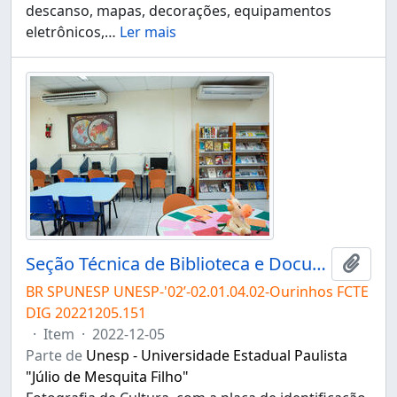
descanso, mapas, decorações, equipamentos
eletrônicos,
…
Ler mais
Seção Técnica de Biblioteca e Documentação do Campus de Ourinhos
Adici
BR SPUNESP UNESP-'02’-02.01.04.02-Ourinhos FCTE
DIG 20221205.151
·
Item
·
2022-12-05
Parte de
Unesp - Universidade Estadual Paulista
"Júlio de Mesquita Filho"