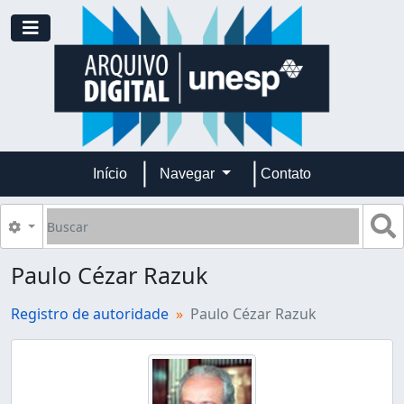
Skip to main content
Toggle navigation
Início
Navegar
Contato
Buscar
B
Opções de busca
Paulo Cézar Razuk
Registro de autoridade
Paulo Cézar Razuk