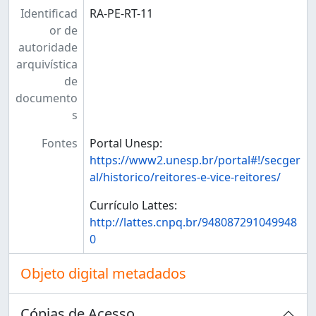
Identificad
RA-PE-RT-11
or de
autoridade
arquivística
de
documento
s
Fontes
Portal Unesp:
https://www2.unesp.br/portal#!/secger
al/historico/reitores-e-vice-reitores/
Currículo Lattes:
http://lattes.cnpq.br/948087291049948
0
Objeto digital metadados
Cópias de Acesso