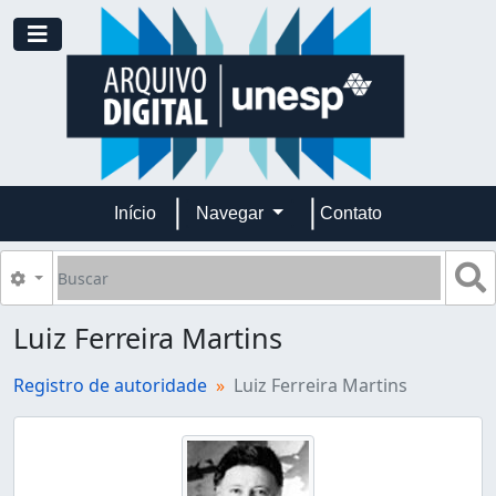
Skip to main content
Toggle navigation
Início
Navegar
Contato
Buscar
B
Opções de busca
Luiz Ferreira Martins
Registro de autoridade
Luiz Ferreira Martins