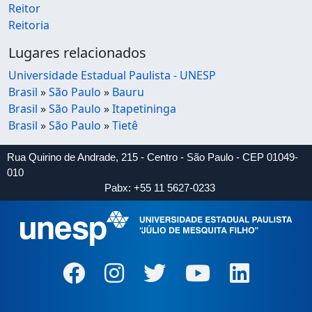
Reitor
Reitoria
Lugares relacionados
Universidade Estadual Paulista - UNESP
Brasil
»
São Paulo
»
Bauru
Brasil
»
São Paulo
»
Itapetininga
Brasil
»
São Paulo
»
Tietê
Rua Quirino de Andrade, 215 - Centro - São Paulo - CEP 01049-
010
Pabx: +55 11 5627-0233