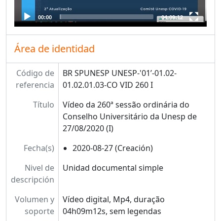
00:00
04:09:12
Área de identidad
Código de
BR SPUNESP UNESP-'01’-01.02-
referencia
01.02.01.03-CO VID 260 I
Título
Vídeo da 260ª sessão ordinária do
Conselho Universitário da Unesp de
27/08/2020 (I)
Fecha(s)
2020-08-27 (Creación)
Nivel de
Unidad documental simple
descripción
Volumen y
Vídeo digital, Mp4, duração
soporte
04h09m12s, sem legendas