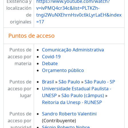
Existencia y
https://www.youtube.com/watch?
localización
v=ivPMQ4cr34c&list=PLTKZh-
de
tngi2WuNXEhrnHsv0c6kLyrLaEH&index
originales
=17
Puntos de acceso
Puntos de
Comunicação Administrativa
acceso por
Covid-19
materia
Debate
Orçamento público
Puntos de
Brasil
»
São Paulo
»
São Paulo - SP
acceso por
Universidade Estadual Paulista -
lugar
UNESP
»
São Paulo (câmpus)
»
Reitoria da Unesp - RUNESP
Puntos de
Sandro Roberto Valentini
acceso por
(Contribuyente)
autoridad
Sérgio Roberto Nobre