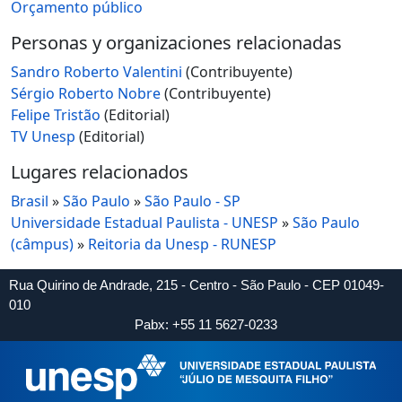
Orçamento público
Personas y organizaciones relacionadas
Sandro Roberto Valentini
(Contribuyente)
Sérgio Roberto Nobre
(Contribuyente)
Felipe Tristão
(Editorial)
TV Unesp
(Editorial)
Lugares relacionados
Brasil
»
São Paulo
»
São Paulo - SP
Universidade Estadual Paulista - UNESP
»
São Paulo
(câmpus)
»
Reitoria da Unesp - RUNESP
Rua Quirino de Andrade, 215 - Centro - São Paulo - CEP 01049-
010
Pabx: +55 11 5627-0233