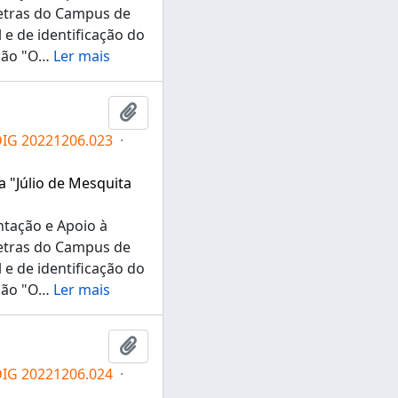
Letras do Campus de
e de identificação do
ção "O
…
Ler mais
Adicionar a área de transferência
DIG 20221206.023
·
a "Júlio de Mesquita
ntação e Apoio à
Letras do Campus de
e de identificação do
ção "O
…
Ler mais
Adicionar a área de transferência
DIG 20221206.024
·