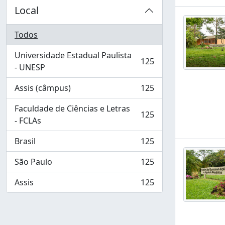
Local
Todos
Universidade Estadual Paulista
125
, 125 resultados
- UNESP
Assis (câmpus)
125
, 125 resultados
Faculdade de Ciências e Letras
125
, 125 resultados
- FCLAs
Brasil
125
, 125 resultados
São Paulo
125
, 125 resultados
Assis
125
, 125 resultados