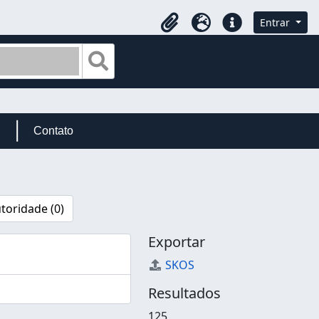
Entrar
Área de Transferência
Idioma
Atalhos
Busque na página de navegação
Contato
toridade (0)
Exportar
SKOS
Resultados
125