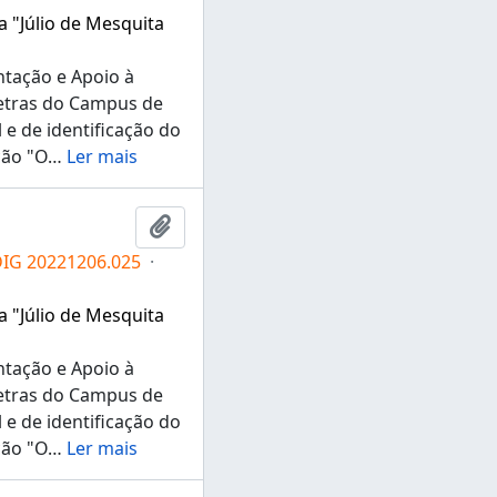
a "Júlio de Mesquita
ntação e Apoio à
Letras do Campus de
e de identificação do
ção "O
…
Ler mais
Adicionar a área de transferência
DIG 20221206.025
·
a "Júlio de Mesquita
ntação e Apoio à
Letras do Campus de
e de identificação do
ção "O
…
Ler mais