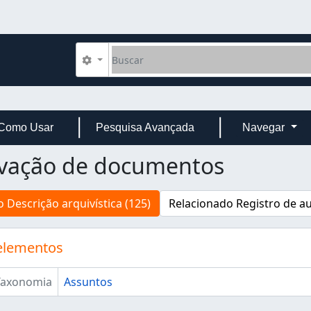
Buscar
Opções de busca
Como Usar
Pesquisa Avançada
Navegar
rvação de documentos
 Descrição arquivística (125)
Relacionado Registro de au
elementos
Taxonomia
Assuntos