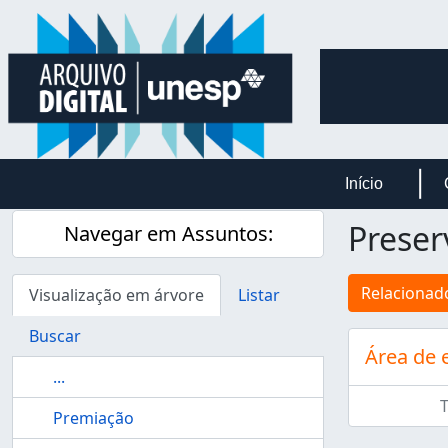
Skip to main content
Início
Prese
Navegar em Assuntos:
Relacionado
Visualização em árvore
Listar
Buscar
Área de 
...
Premiação