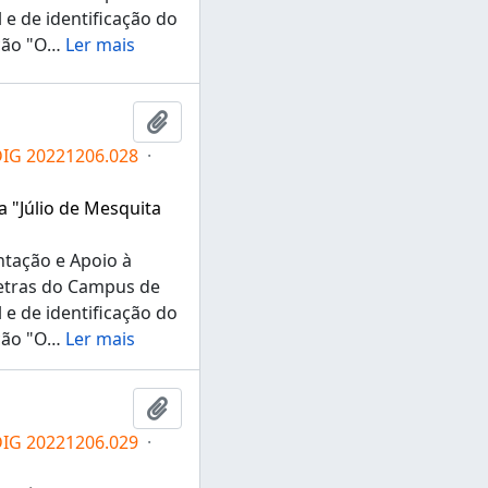
e de identificação do
ção "O
…
Ler mais
Adicionar a área de transferência
DIG 20221206.028
·
a "Júlio de Mesquita
ntação e Apoio à
Letras do Campus de
e de identificação do
ção "O
…
Ler mais
Adicionar a área de transferência
DIG 20221206.029
·