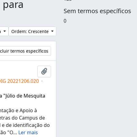
s para
Sem termos específicos
0
a
Ordem: Crescente
cluir termos específicos
Adicionar a área de transferência
DIG 20221206.020
·
a "Júlio de Mesquita
ntação e Apoio à
Letras do Campus de
e de identificação do
ção "O
…
Ler mais