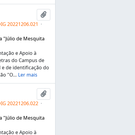
Adicionar a área de transferência
DIG 20221206.021
·
a "Júlio de Mesquita
ntação e Apoio à
Letras do Campus de
e de identificação do
ção "O
…
Ler mais
Adicionar a área de transferência
DIG 20221206.022
·
a "Júlio de Mesquita
ntação e Apoio à