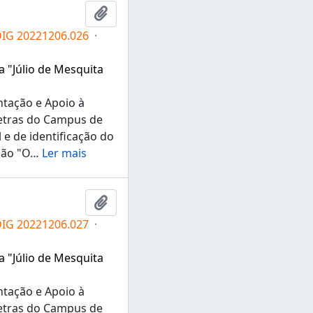
Adicionar a área de transferência
DIG 20221206.026
·
a "Júlio de Mesquita
ntação e Apoio à
Letras do Campus de
e de identificação do
ção "O
…
Ler mais
Adicionar a área de transferência
DIG 20221206.027
·
a "Júlio de Mesquita
ntação e Apoio à
Letras do Campus de