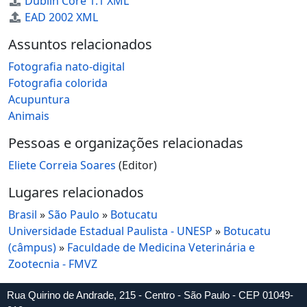
Dublin Core 1.1 XML
EAD 2002 XML
Assuntos relacionados
Fotografia nato-digital
Fotografia colorida
Acupuntura
Animais
Pessoas e organizações relacionadas
Eliete Correia Soares
(Editor)
Lugares relacionados
Brasil
»
São Paulo
»
Botucatu
Universidade Estadual Paulista - UNESP
»
Botucatu
(câmpus)
»
Faculdade de Medicina Veterinária e
Zootecnia - FMVZ
Rua Quirino de Andrade, 215 - Centro - São Paulo - CEP 01049-