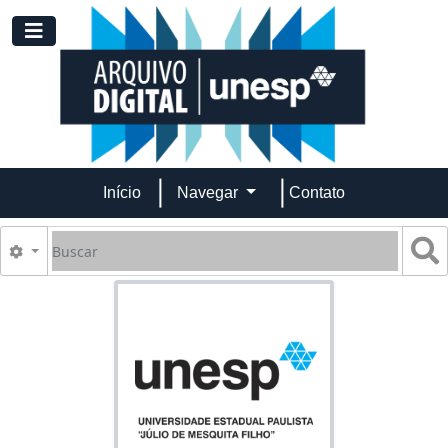
Skip to main content
Toggle navigation
Início
Navegar
Contato
Buscar
B
Opções de busca