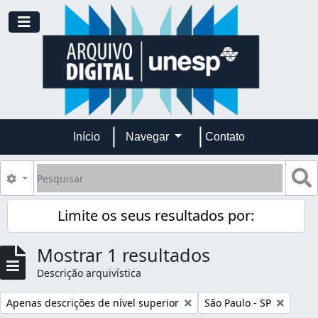
Skip to main content
Toggle navigation
Início
Navegar
Contato
Pesquisar
B
Opções de busca
Limite os seus resultados por:
Mostrar 1 resultados
Descrição arquivística
Remover filtro:
Remover filtro:
Apenas descrições de nível superior
São Paulo - SP