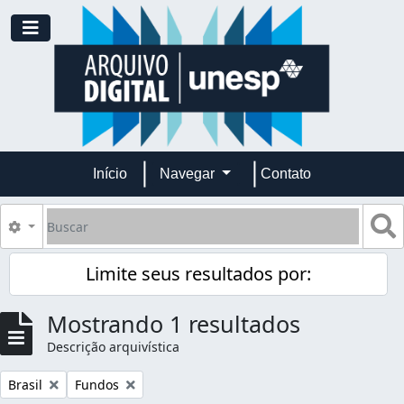
Skip to main content
Toggle navigation
Início
Navegar
Contato
Buscar
B
Opções de busca
Limite seus resultados por:
Mostrando 1 resultados
Descrição arquivística
Remover filtro:
Remover filtro:
Brasil
Fundos