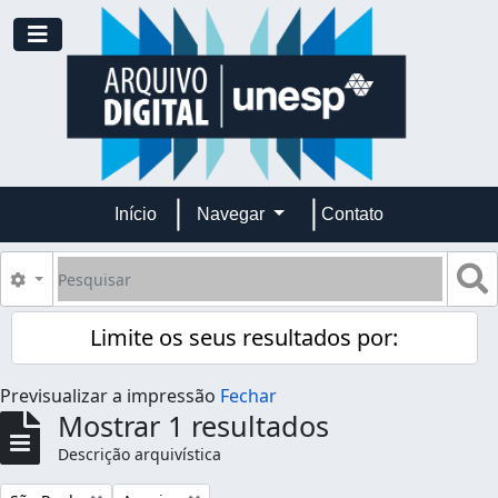
Skip to main content
Toggle navigation
Início
Navegar
Contato
Pesquisar
B
Opções de busca
Limite os seus resultados por:
Previsualizar a impressão
Fechar
Mostrar 1 resultados
Descrição arquivística