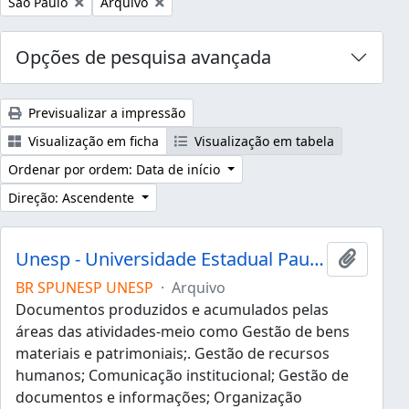
Remover filtro:
Remover filtro:
São Paulo
Arquivo
Opções de pesquisa avançada
Previsualizar a impressão
Visualização em ficha
Visualização em tabela
Ordenar por ordem: Data de início
Direção: Ascendente
Unesp - Universidade Estadual Paulista "Júlio de Mesquita Filho"
Adicion
BR SPUNESP UNESP
·
Arquivo
Documentos produzidos e acumulados pelas
áreas das atividades-meio como Gestão de bens
materiais e patrimoniais;. Gestão de recursos
humanos; Comunicação institucional; Gestão de
documentos e informações; Organização