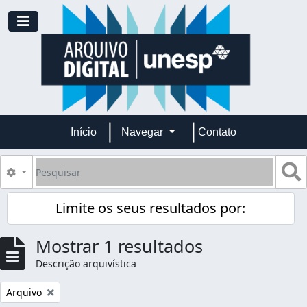
Skip to main content
Toggle navigation
Início
Navegar
Contato
Pesquisar
B
Opções de busca
Limite os seus resultados por:
Mostrar 1 resultados
Descrição arquivística
Remover filtro:
Arquivo