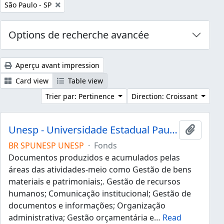
Remove filter:
São Paulo - SP
Options de recherche avancée
Aperçu avant impression
Card view
Table view
Trier par: Pertinence
Direction: Croissant
Unesp - Universidade Estadual Paulista "Júlio de Mesquita Filho"
Ajouter
BR SPUNESP UNESP
·
Fonds
Documentos produzidos e acumulados pelas
áreas das atividades-meio como Gestão de bens
materiais e patrimoniais;. Gestão de recursos
humanos; Comunicação institucional; Gestão de
documentos e informações; Organização
administrativa; Gestão orçamentária e
…
Read