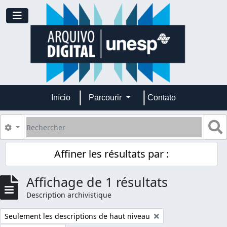
Skip to main content
Toggle navigation
Início
Parcourir
Contato
Rechercher
S
Search options
Affiner les résultats par :
Affichage de 1 résultats
Description archivistique
Remove filter:
Seulement les descriptions de haut niveau