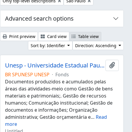
Remove filter:
Remove filter:
Only top-level descriptions
São Paulo
Advanced search options
Print preview
Card view
Table view
Sort by: Identifier
Direction: Ascending
Unesp - Universidade Estadual Paulista "Júlio de Mesquita Filho"
Add to 
BR SPUNESP UNESP
·
Fonds
Documentos produzidos e acumulados pelas
áreas das atividades-meio como Gestão de bens
materiais e patrimoniais;. Gestão de recursos
humanos; Comunicação institucional; Gestão de
documentos e informações; Organização
administrativa; Gestão orçamentária e
…
Read
more
Untitled