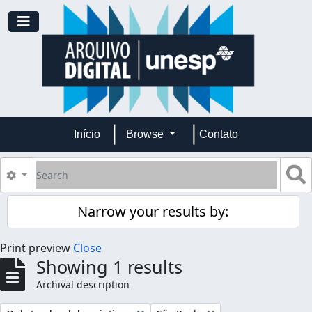
Skip to main content
Toggle navigation
Início
Browse
Contato
Search
S
Search options
Narrow your results by:
Print preview
Close
Showing 1 results
Archival description