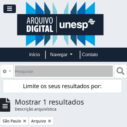
Skip to main content
Toggle navigation
Início
Navegar
Contato
Pesquisar
B
Opções de busca
Limite os seus resultados por:
Mostrar 1 resultados
Descrição arquivística
Remover filtro:
Remover filtro:
São Paulo
Arquivo