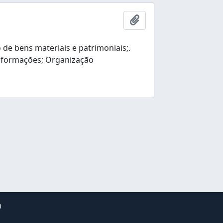
Adicionar a área de tr
e bens materiais e patrimoniais;.
nformações; Organização
0