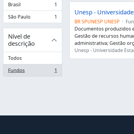
Brasil
1
, 1 resultados
Unesp - Universidade 
São Paulo
1
, 1 resultados
BR SPUNESP UNESP
·
Fun
Documentos produzidos e 
Nível de
Gestão de recursos human
descrição
administrativa; Gestão or
Unesp - Universidade Estad
Todos
Fundos
1
, 1 resultados