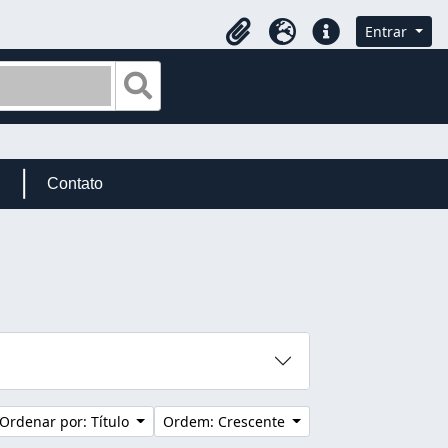
Entrar
Área de Transferência
Idioma
Atalhos
Busque na página de navegação
Contato
Ordenar por: Título
Ordem: Crescente