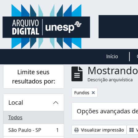
Skip to main content
Início
Mostrando 
Limite seus
Descrição arquivística
resultados por:
Remover filtro:
Fundos
Local
Opções avançadas de
Todos
São Paulo - SP
1
Visualizar impressão
V
, 1 resultados