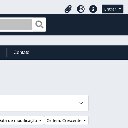
Entrar
Área de Transferência
Idioma
Atalhos
Busque na página de navegação
Contato
Data de modificação
Ordem: Crescente