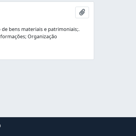
Adicionar a área de tr
e bens materiais e patrimoniais;.
nformações; Organização
0