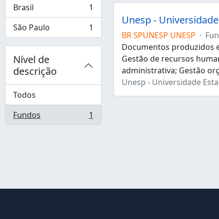
Brasil
1
, 1 resultados
Unesp - Universidade 
São Paulo
1
, 1 resultados
BR SPUNESP UNESP
·
Fun
Documentos produzidos e 
Nível de
Gestão de recursos human
descrição
administrativa; Gestão or
Unesp - Universidade Estad
Todos
Fundos
1
, 1 resultados