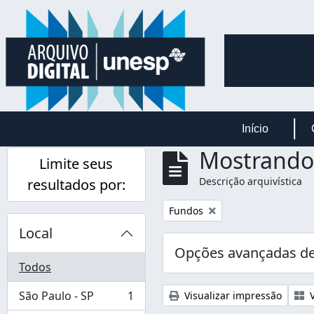
Skip to main content
Início
Mostrando 
Limite seus
Descrição arquivística
resultados por:
Remover filtro:
Fundos
Local
Opções avançadas de
Todos
São Paulo - SP
1
Visualizar impressão
V
, 1 resultados