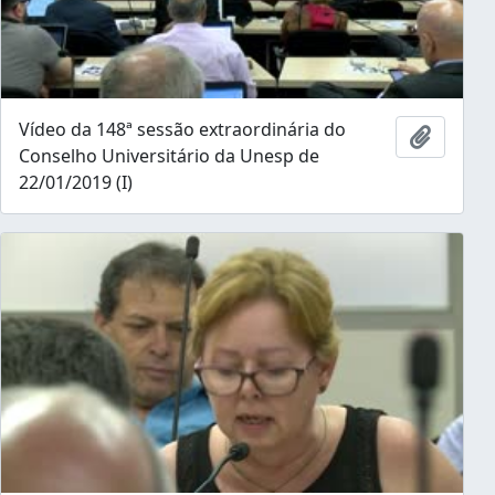
Vídeo da 148ª sessão extraordinária do
Add to 
Conselho Universitário da Unesp de
22/01/2019 (I)