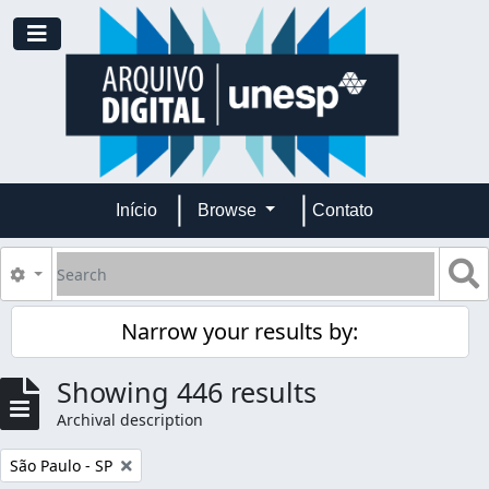
Skip to main content
Toggle navigation
Início
Browse
Contato
Search
S
Search options
Narrow your results by:
Showing 446 results
Archival description
Remove filter:
São Paulo - SP