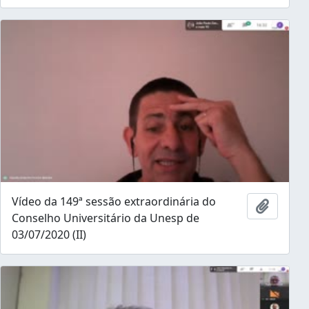
Vídeo da 149ª sessão extraordinária do
Add to 
Conselho Universitário da Unesp de
03/07/2020 (II)