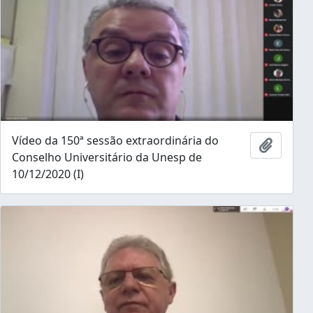
Vídeo da 150ª sessão extraordinária do
Add to 
Conselho Universitário da Unesp de
10/12/2020 (I)