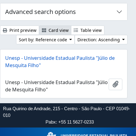
Advanced search options
Print preview
Card view
Table view
Sort by: Reference code
Direction: Ascending
Unesp - Universidade Estadual Paulista "Júlio de
Mesquita Filho"
Unesp - Universidade Estadual Paulista "Júlio
Add to 
de Mesquita Filho"
Rua Quirino de Andrade, 215 - Centro - São Paulo - CEP 01049-
010
Pabx: +55 11 5627-0233