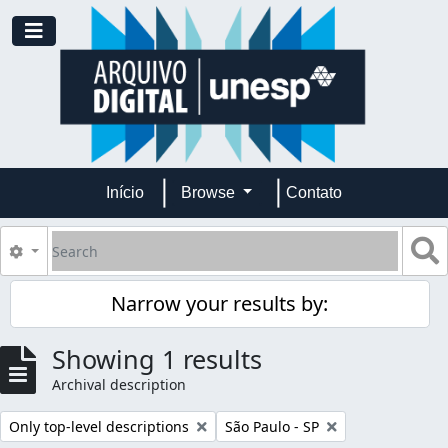
Skip to main content
Toggle navigation
Início
Browse
Contato
Search
S
Search options
Narrow your results by:
Showing 1 results
Archival description
Remove filter:
Remove filter:
Only top-level descriptions
São Paulo - SP