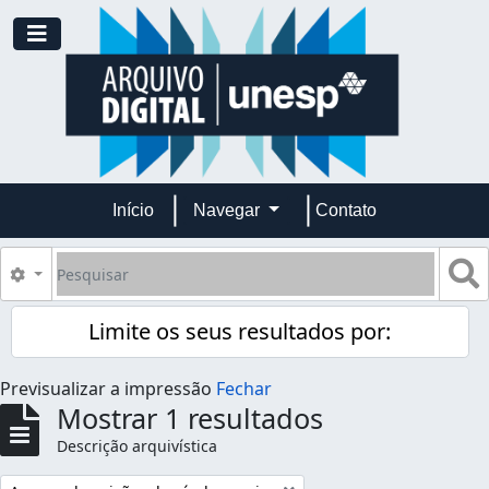
Skip to main content
Toggle navigation
Início
Navegar
Contato
Pesquisar
B
Opções de busca
Limite os seus resultados por:
Previsualizar a impressão
Fechar
Mostrar 1 resultados
Descrição arquivística