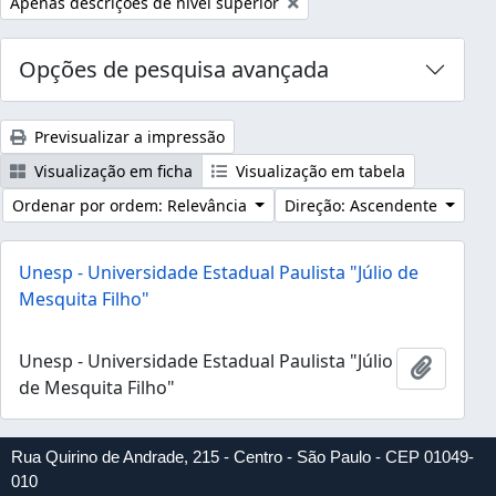
Remover filtro:
Apenas descrições de nível superior
Opções de pesquisa avançada
Previsualizar a impressão
Visualização em ficha
Visualização em tabela
Ordenar por ordem: Relevância
Direção: Ascendente
Unesp - Universidade Estadual Paulista "Júlio de
Mesquita Filho"
Unesp - Universidade Estadual Paulista "Júlio
Adicion
de Mesquita Filho"
Rua Quirino de Andrade, 215 - Centro - São Paulo - CEP 01049-
010