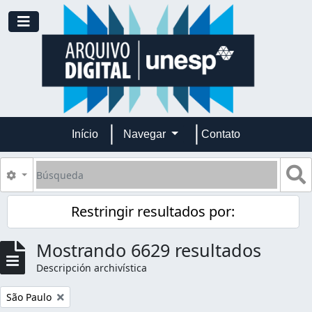
Skip to main content
Toggle navigation
Início
Navegar
Contato
Búsqueda
S
Search options
Restringir resultados por:
Mostrando 6629 resultados
Descripción archivística
Remove filter:
São Paulo