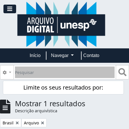
Skip to main content
Toggle navigation
Início
Navegar
Contato
Pesquisar
B
Opções de busca
Limite os seus resultados por:
Mostrar 1 resultados
Descrição arquivística
Remover filtro:
Remover filtro:
Brasil
Arquivo