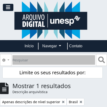
Skip to main content
Toggle navigation
Início
Navegar
Contato
Pesquisar
B
Opções de busca
Limite os seus resultados por:
Mostrar 1 resultados
Descrição arquivística
Remover filtro:
Remover filtro:
Apenas descrições de nível superior
Brasil