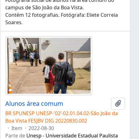
Fotografia social de alunos na área comum do
campus de São João da Boa Vista.
Contém 12 fotografias. Fotógrafa: Eliete Correia
Soares.
Alunos área comum
Adicion
BR SPUNESP UNESP-'02’-02.01.04.02-São João da
Boa Vista FESJBV DIG 20220830.002
·
Item
·
2022-08-30
Parte de
Unesp - Universidade Estadual Paulista