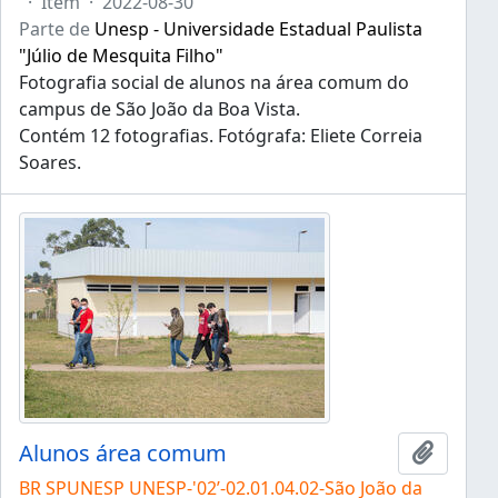
·
Item
·
2022-08-30
Parte de
Unesp - Universidade Estadual Paulista
"Júlio de Mesquita Filho"
Fotografia social de alunos na área comum do
campus de São João da Boa Vista.
Contém 12 fotografias. Fotógrafa: Eliete Correia
Soares.
Alunos área comum
Adicion
BR SPUNESP UNESP-'02’-02.01.04.02-São João da