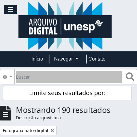
Skip to main content
Toggle navigation
Início
Navegar
Contato
Buscar
B
Opções de busca
Limite seus resultados por:
Mostrando 190 resultados
Descrição arquivística
Remover filtro:
Fotografia nato-digital