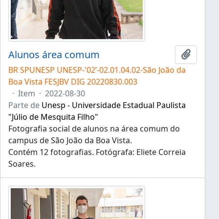
Alunos área comum
Adicion
BR SPUNESP UNESP-'02’-02.01.04.02-São João da
Boa Vista FESJBV DIG 20220830.003
·
Item
·
2022-08-30
Parte de
Unesp - Universidade Estadual Paulista
"Júlio de Mesquita Filho"
Fotografia social de alunos na área comum do
campus de São João da Boa Vista.
Contém 12 fotografias. Fotógrafa: Eliete Correia
Soares.